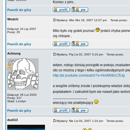
Koniec z piro..
Powrót do góry
WodzU
Wysłany: Wto Wrz 18, 2007 12:07 pm
Temat postu:
Dołączył: 24 Lip 2007
Miło było cię gutek poznać
jesteś chyba pierw
Posty: 26
cię chłopie..
Powrót do góry
Achtung
Wysłany: Pią Lis 02, 2007 3:10 pm
Temat postu:
witam, robiąc dzisiaj porządki w pokoju znalazłem
oto co można z tego i kilku ogólnodostępnych pie
http://pl.youtube.com/watch?v=HoWN8cCI5Jg
a wogóle zróbmy zrzute i przekupmy władze żeby 
popłakałem :/ zatrudnił bym sie nawet jako wolont
Dołączył: 26 Lut 2003
_________________
Posty: 317
Skąd: Londyn
wierzący nie praktykujący
Powrót do góry
dudi13
Wysłany: Nie Lis 04, 2007 1:24 pm
Temat postu: