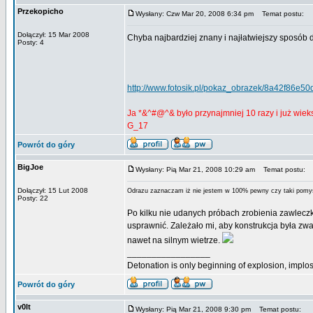
Przekopicho
Wysłany: Czw Mar 20, 2008 6:34 pm
Temat postu:
Dołączył: 15 Mar 2008
Chyba najbardziej znany i najłatwiejszy sposób 
Posty: 4
http://www.fotosik.pl/pokaz_obrazek/8a42f86e5
Ja *&^#@^& było przynajmniej 10 razy i już wieks
G_17
Powrót do góry
BigJoe
Wysłany: Pią Mar 21, 2008 10:29 am
Temat postu:
Dołączył: 15 Lut 2008
Odrazu zaznaczam iż nie jestem w 100% pewny czy taki pomysł
Posty: 22
Po kilku nie udanych próbach zrobienia zawleczki
usprawnić. Zależało mi, aby konstrukcja była zwa
nawet na silnym wietrze.
_________________
Detonation is only beginning of explosion, implos
Powrót do góry
v0lt
Wysłany: Pią Mar 21, 2008 9:30 pm
Temat postu: