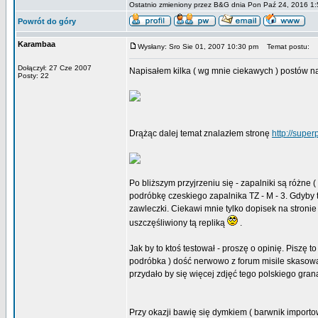
Ostatnio zmieniony przez B&G dnia Pon Paź 24, 2016 1:5
Powrót do góry
Karambaa
Wysłany: Sro Sie 01, 2007 10:30 pm
Temat postu:
Dołączył: 27 Cze 2007
Napisałem kilka ( wg mnie ciekawych ) postów na
Posty: 22
Drążąc dalej temat znalazłem stronę
http://super
Po bliższym przyjrzeniu się - zapalniki są różne 
podróbkę czeskiego zapalnika TZ - M - 3. Gdyby
zawleczki. Ciekawi mnie tylko dopisek na stroni
uszczęśliwiony tą repliką
.
Jak by to ktoś testował - proszę o opinię. Piszę 
podróbka ) dość nerwowo z forum misile skasowa
przydało by się więcej zdjęć tego polskiego gran
Przy okazji bawię się dymkiem ( barwnik importo