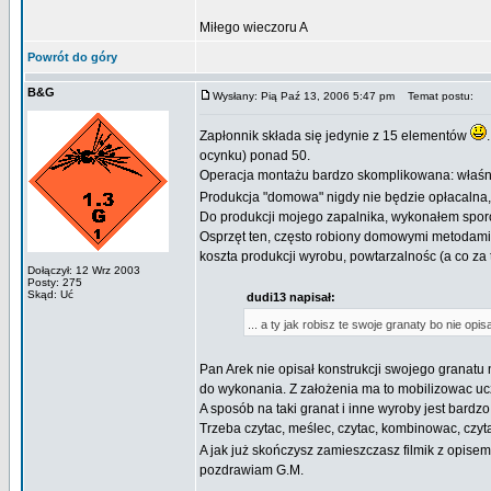
Miłego wieczoru A
Powrót do góry
B&G
Wysłany: Pią Paź 13, 2006 5:47 pm
Temat postu:
Zapłonnik składa się jedynie z 15 elementów
ocynku) ponad 50.
Operacja montażu bardzo skomplikowana: właśnie
Produkcja "domowa" nigdy nie będzie opłacalna,
Do produkcji mojego zapalnika, wykonałem sporo 
Osprzęt ten, często robiony domowymi metodami ko
koszta produkcji wyrobu, powtarzalnośc (a co za 
Dołączył: 12 Wrz 2003
Posty: 275
Skąd: Uć
dudi13 napisał:
... a ty jak robisz te swoje granaty bo nie opi
Pan Arek nie opisał konstrukcji swojego granatu
do wykonania. Z założenia ma to mobilizowac ucze
A sposób na taki granat i inne wyroby jest bardzo
Trzeba czytac, meślec, czytac, kombinowac, czy
A jak już skończysz zamieszczasz filmik z opise
pozdrawiam G.M.