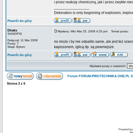
i przez reakcję chemiczną, jak i przez zwykłe nie
_________________
Detonation is only beginning of explosion, implos
Powrót do góry
Diraks
Wysłany: Wto Mar 25, 2008 4:33 pm
Temat postu:
SIANOPIS
Dołączył: 11 Mar 2008
no może i by nie odpaliło same, ale jest też szan
Posty: 7
kapiszonem, iglicą itp. są pewniejsze.
Skąd: Bytom
Powrót do góry
Wyświetl posty z ostatnich:
Forum FORUM.PIROTECHNIKA.ONE.PL St
Strona
3
z
6
Powered by
Pr