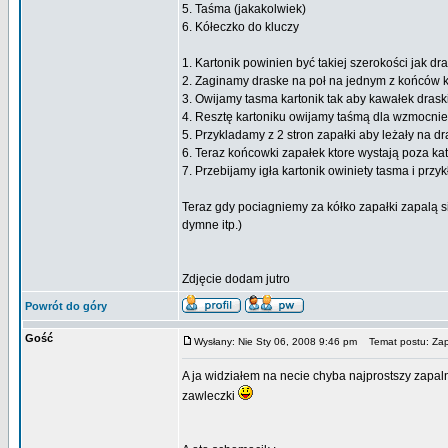
5. Taśma (jakakolwiek)
6. Kółeczko do kluczy
1. Kartonik powinien być takiej szerokości jak dra
2. Zaginamy draske na poł na jednym z końców k
3. Owijamy tasma kartonik tak aby kawałek drask
4. Resztę kartoniku owijamy taśmą dla wzmocnie
5. Przykladamy z 2 stron zapałki aby leżały na dr
6. Teraz końcowki zapałek ktore wystają poza kat
7. Przebijamy igła kartonik owiniety tasma i przy
Teraz gdy pociagniemy za kółko zapałki zapalą si
dymne itp.)
Zdjęcie dodam jutro
Powrót do góry
Gość
Wysłany: Nie Sty 06, 2008 9:46 pm
Temat postu: Zap
A ja widziałem na necie chyba najprostszy zapalni
zawleczki