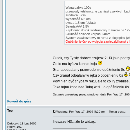
Waga paliwa 100g
przewody telefoniczne zamiast zwykłych kabl
średnica 5 cm
wysokość 6.5 cm
dysza 1,5 cm (dykta)
Bateria AAA 1,5V
Zapłonnik: drucik wolframowy z lampki na 12v
Grubość ścianek korpusu 4mm
System zawleczkowy to rurka z długopisu (w
Opóźnienie 0s- po wyjęciu zawleczki kanał z 
Gutek, czy Ty się dobrze czujesz ? H3 jako pods
Co to ma być za konstrukcja
Granat odpalany przewodem o opóźnieniu 0s
Czy granat odpalany w ręku o opóźnieniu 0s
Powinien być chyba w ręku, ale to co Ty zrobiłeś, 
Taka fajna kosa nad Tobą wisi... o opóźnieniu 0s
Ostatnio zmieniony przez simsigver dnia Pon Wrz 17, 200
Powrót do góry
Teo
Wysłany: Pon Wrz 17, 2007 5:20 pm
Temat postu:
I jeszcze H3... źle to widzę..
Dołączył: 13 Lut 2006
_________________
Posty: 101
Skąd: 123456