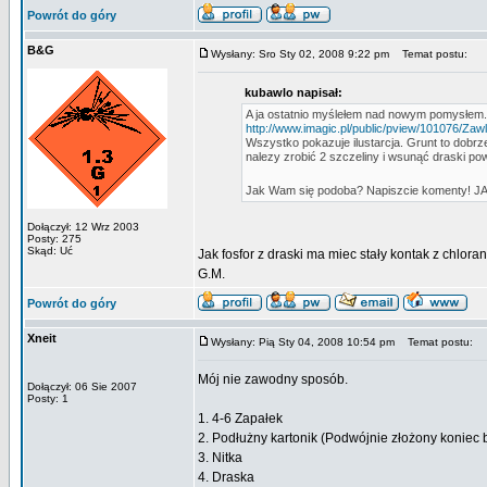
Powrót do góry
B&G
Wysłany: Sro Sty 02, 2008 9:22 pm
Temat postu:
kubawlo napisał:
A ja ostatnio myślełem nad nowym pomysłem.
http://www.imagic.pl/public/pview/101076/Za
Wszystko pokazuje ilustarcja. Grunt to dob
nalezy zrobić 2 szczeliny i wsunąć draski po
Jak Wam się podoba? Napiszcie komenty! JA t
Dołączył: 12 Wrz 2003
Posty: 275
Skąd: Uć
Jak fosfor z draski ma miec stały kontak z chlora
G.M.
Powrót do góry
Xneit
Wysłany: Pią Sty 04, 2008 10:54 pm
Temat postu:
Mój nie zawodny sposób.
Dołączył: 06 Sie 2007
Posty: 1
1. 4-6 Zapałek
2. Podłużny kartonik (Podwójnie złożony koniec 
3. Nitka
4. Draska