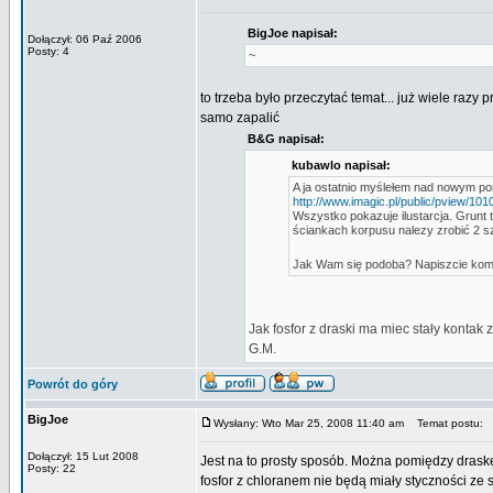
BigJoe napisał:
Dołączył: 06 Paź 2006
Posty: 4
~
to trzeba było przeczytać temat... już wiele razy
samo zapalić
B&G napisał:
kubawlo napisał:
A ja ostatnio myślełem nad nowym po
http://www.imagic.pl/public/pview/1
Wszystko pokazuje ilustarcja. Grunt
ściankach korpusu nalezy zrobić 2 s
Jak Wam się podoba? Napiszcie koment
Jak fosfor z draski ma miec stały kontak
G.M.
Powrót do góry
BigJoe
Wysłany: Wto Mar 25, 2008 11:40 am
Temat postu:
Dołączył: 15 Lut 2008
Jest na to prosty sposób. Można pomiędzy draskę
Posty: 22
fosfor z chloranem nie będą miały styczności ze