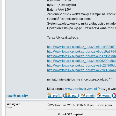
wysokość 6.5 cm
dysza 1,5 cm (dykta)
Bateria AAA 1,5V
Zapłonnik: drucik wolframowy z lampki na 12v uc
Grubość ścianek korpusu 4mm
System zawleczkowy to rurka z długopisu (wiado
Opóźnienie 0s- po wyjęciu zawleczki kanał z h3 
Teraz foty czyt. zdjęcia
http://www.fotosik.pl/pokaz_obrazek/6eec988fef0
http://www.fotosik.pl/pokaz_obrazek/9bb19a976
http://www.fotosik.pl/pokaz_obrazek/3b1735dfed
http://www.fotosik.pl/pokaz_obrazek/c06202b86a
http://www.fotosik.pl/pokaz_obrazek/e9c23f860d
http://www.fotosik.pl/pokaz_obrazek/22f9c16d44f
miniatur nie daje bo nie chce przeszkadzać ^^
_________________
Moja strona:
www.piro4ever.yoyo.pl
Proszę o wa
Powrót do góry
simsigver
Wysłany: Pon Wrz 17, 2007 5:18 pm
Temat postu:
Gość
GutekG17 napisał: