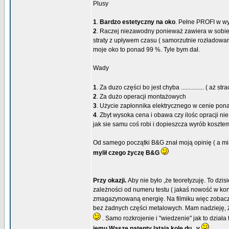
Plusy
1
.
Bardzo estetyczny na oko
. Pełne PROFI w wy
2
. Raczej niezawodny ponieważ zawiera w sobie 
straty z upływem czasu ( samorzutnie rozładowani
moje oko to ponad 99 %. Tyle bym dał.
Wady
1
. Za duzo części bo jest chyba ............... ( a
2
. Za dużo operacji montażowych
3
. Użycie zapłonnika elektrycznego w cenie ponad 
4
. Zbyt wysoka cena i obawa czy ilośc opracji n
jak sie samu coś robi i dopieszcza wyrób kosztem
Od samego początki B&G znał moją opinię ( a mia
mylił czego życzę B&G
Przy okazji.
Aby nie było ,że teoretyzuję. To dzi
zależności od numeru testu ( jakaś nowość w kons
zmagazynowaną energię. Na filmiku więc zobaczyc
bez żadnych części metalowych. Mam nadzieję, że
. Samo rozkrojenie i "wiedzenie" jak to dział
jemu Wasze patenty latają kole du...y