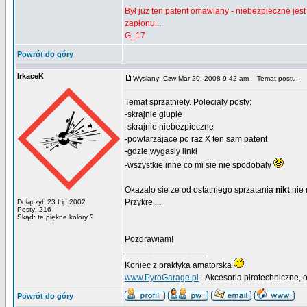
Był już ten patent omawiany - niebezpieczne jes
zapłonu...
G_17
Powrót do góry
IrkaceK
Wysłany: Czw Mar 20, 2008 9:42 am
Temat postu:
Temat sprzatniety. Polecialy posty:
-skrajnie glupie
-skrajnie niebezpieczne
-powtarzajace po raz X ten sam patent
-gdzie wygasly linki
-wszystkie inne co mi sie nie spodobaly
Okazalo sie ze od ostatniego sprzatania
nikt
nie 
Przykre....
Dołączył: 23 Lip 2002
Posty: 216
Skąd: te piękne kolory ?
Pozdrawiam!
_________________
Koniec z praktyka amatorska
www.PyroGarage.pl
- Akcesoria pirotechniczne, o
Powrót do góry