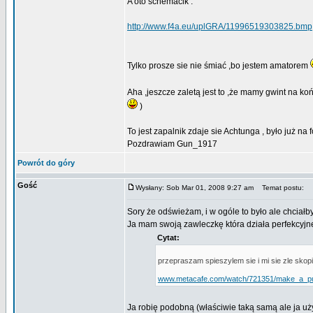
A oto schemacik :
http://www.f4a.eu/uplGRA/11996519303825.bmp
Tylko prosze sie nie śmiać ,bo jestem amatorem
Aha ,jeszcze zaletą jest to ,że mamy gwint na k
)
To jest zapalnik zdaje sie Achtunga , było już na
Pozdrawiam Gun_1917
Powrót do góry
Gość
Wysłany: Sob Mar 01, 2008 9:27 am
Temat postu:
Sory że odświeżam, i w ogóle to było ale chciał
Ja mam swoją zawleczkę która działa perfekcyjn
Cytat:
przepraszam spieszylem sie i mi sie zle skopio
www.metacafe.com/watch/721351/make_a_pu
Ja robię podobną (właściwie taką samą ale ja 