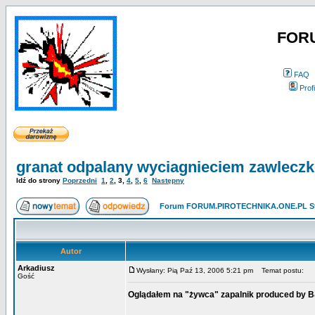
FOR
FAQ
Profi
granat odpalany wyciagnieciem zawleczk
Idź do strony
Poprzedni
1
,
2
,
3
,
4
,
5
,
6
Następny
Forum FORUM.PIROTECHNIKA.ONE.PL St
Autor
Arkadiusz
Wysłany: Pią Paź 13, 2006 5:21 pm
Temat postu:
Gość
Oglądałem na "żywca" zapalnik produced by 