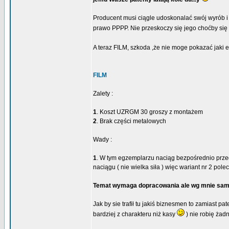
Producent musi ciągle udoskonalać swój wyrób i b
prawo PPPP. Nie przeskoczy się jego choćby się 
A teraz FILM, szkoda ,że nie moge pokazać jaki 
FILM
Zalety :
1
. Koszt UZRGM 30 groszy z montażem
2
. Brak części metalowych
Wady :
1
. W tym egzemplarzu naciąg bezpośrednio przed
naciągu ( nie wielka siła ) więc wariant nr 2 pole
Temat wymaga dopracowania ale wg mnie sama 
Jak by sie trafił tu jakiś biznesmen to zamiast p
bardziej z charakteru niż kasy
) nie robię ża