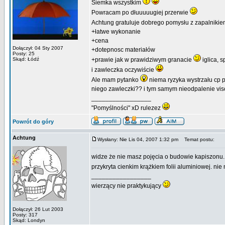
Siemka wszystkim
Powracam po dłuuuuugiej przerwie
Achtung gratuluje dobrego pomysłu z zapalniki
+łatwe wykonanie
+cena
Dołączył: 04 Sty 2007
+dotepnosc materiałów
Posty: 25
Skąd: Łódź
+prawie jak w prawidziwym granacie
iglica, s
i zawleczka oczywiście
Ale mam pytanko
niema ryzyka wystrzału cp p
niego zawleczki?? i tym samym nieodpalenie vi
_________________
"Pomyślności" xD rulezez
Powrót do góry
Achtung
Wysłany: Nie Lis 04, 2007 1:32 pm
Temat postu:
widze że nie masz pojęcia o budowie kapiszonu. 
przykryta cienkim krążkiem folii aluminiowej. ni
_________________
wierzący nie praktykujący
Dołączył: 26 Lut 2003
Posty: 317
Skąd: Londyn