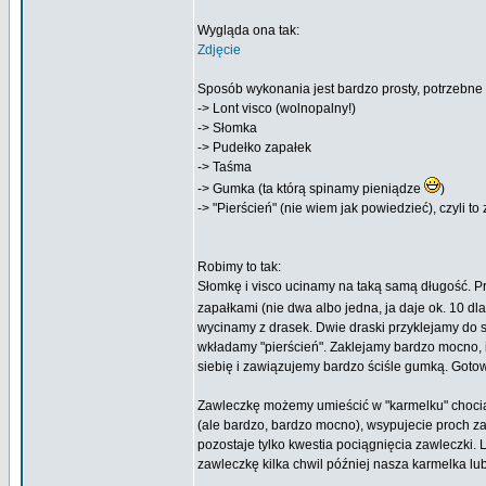
Wygląda ona tak:
Zdjęcie
Sposób wykonania jest bardzo prosty, potrzebne
-> Lont visco (wolnopalny!)
-> Słomka
-> Pudełko zapałek
-> Taśma
-> Gumka (ta którą spinamy pieniądze
)
-> "Pierścień" (nie wiem jak powiedzieć), czyli 
Robimy to tak:
Słomkę i visco ucinamy na taką samą długość. P
zapałkami (nie dwa albo jedna, ja daje ok. 10 d
wycinamy z drasek. Dwie draski przyklejamy do sie
wkładamy "pierścień". Zaklejamy bardzo mocno, i
siebię i zawiązujemy bardzo ściśle gumką. Goto
Zawleczkę możemy umieścić w "karmelku" chociaż 
(ale bardzo, bardzo mocno), wsypujecie proch zak
pozostaje tylko kwestia pociągnięcia zawleczki. 
zawleczkę kilka chwil później nasza karmelka lu