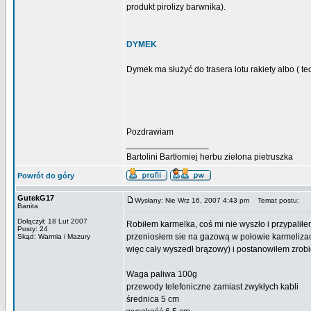
produkt pirolizy barwnika).
DYMEK
Dymek ma służyć do trasera lotu rakiety albo ( teor
Pozdrawiam
_________________
Bartolini Bartłomiej herbu zielona pietruszka
Powrót do góry
GutekG17
Wysłany: Nie Wrz 16, 2007 4:43 pm
Temat postu:
Banita
Dołączył: 18 Lut 2007
Robiłem karmelka, coś mi nie wyszło i przypaliłe
Posty: 24
przeniosłem sie na gazową w połowie karmelizacji 
Skąd: Warmia i Mazury
więc cały wyszedł brązowy) i postanowiłem zrobi
Waga paliwa 100g
przewody telefoniczne zamiast zwykłych kabli
średnica 5 cm