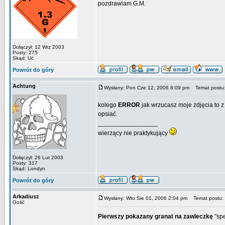
pozdrawiam G.M.
Dołączył: 12 Wrz 2003
Posty: 275
Skąd: Uć
Powrót do góry
Achtung
Wysłany: Pon Cze 12, 2006 8:09 pm
Temat postu
kolego
ERROR
jak wrzucasz moje zdjęcia to z
opsiać.
_________________
wierzący nie praktykujący
Dołączył: 26 Lut 2003
Posty: 317
Skąd: Londyn
Powrót do góry
Arkadiusz
Wysłany: Wto Sie 01, 2006 2:04 pm
Temat postu:
Gość
Pierwszy pokazany granat na zawleczkę
"sp