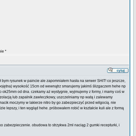
ie *
cił bym rysunek w paincie ale zapomniałem hasła na serwer SHIT! co jeszcze,
k obojętna) wysokość 15cm od wewnątrz smarujemy jakimś ślizgaczem hehe np
ało ok25mm od dna. czekamy aż wystygnie, wyjmujemy z formy, i mamy coś w
izolacją lub zapalnik zawleczkowy, uszczelniamy np watą i zalewamy
acik moczymy w lakierze nitro by go zabezpieczyć przed wilgocią. nie
lepszy, i ten wygląd hehe. próbowałem robić w kształcie kuli ale z formą
ako zabezpieczenie. obudowa to strzykwa 2ml naciąg 2 gumki recepturki, i