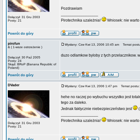
Pozdrawiam
_________________
Dołączył: 31 Gru 2003
Pirotechnika uzależnia!
Wniosek: nie warto 
Posty: 21
Powrót do góry
pirofun
Wysłany: Czw Kwi 13, 2006 10:45 am
Temat postu
& ( 1-wsze ostrzeżenie )
duzo odlamkow byloby z tych przelacznikow. w
Dołączył: 30 Paź 2005
Posty: 24
Skąd: BRoP (Banana Republic of
Poland)
Powrót do góry
DVader
Wysłany: Czw Kwi 13, 2006 1:47 pm
Temat postu:
hehe no raczej po wybuchu wszystko jest totaln
tego za daleko.
Jednak faktycznie niebezpieczeństwo jest
(
_________________
Pirotechnika uzależnia!
Wniosek: nie warto 
Dołączył: 31 Gru 2003
Posty: 21
Powrót do góry