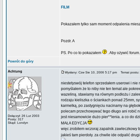
FILM
Pokazałem tylko sam moment odpalenia mieszan
Pozdr. A
PS. Po co to pokazałem
. Aby ożywić forum
Powrót do góry
Achtung
Wysłany: Czw Sie 10, 2006 5:17 pm
Temat postu:
niestetyswój telefon sprzedałem userowi i nie
pomyślałem że to niby nie ten temat ale pokr
wazeliną. stawiamy na równym podłożu i zale
rodzaju kieliszka o ściankach ponad 25mm, sy
karmelką, po zastygnięciu nacinamy na głębok
polecam przechowywać tego długo ani robić ni
Dołączył: 26 Lut 2003
jest niesamowicie dużo pier**lenia. a co do d
Posty: 317
Skąd: Londyn
MAŁA EDYCJA
więc zrobiłem wczoraj zapalnik zawleczkowy bo
jakieś tam pierdoły. za chwile ide odpalić dru