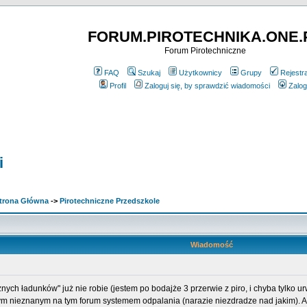
FORUM.PIROTECHNIKA.ONE.
Forum Pirotechniczne
FAQ
Szukaj
Użytkownicy
Grupy
Rejestr
Profil
Zaloguj się, by sprawdzić wiadomości
Zalog
i
rona Główna
->
Pirotechniczne Przedszkole
Wiadomość
nych ładunków" już nie robie (jestem po bodajże 3 przerwie z piro, i chyba tylko 
ym nieznanym na tym forum systemem odpalania (narazie niezdradze nad jakim). Ale o