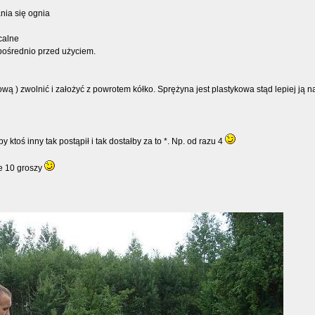
nia się ognia
calne
pośrednio przed użyciem.
ową ) zwolnić i założyć z powrotem kółko. Sprężyna jest plastykowa stąd lepiej ją 
 ktoś inny tak postąpił i tak dostałby za to *. Np. od razu 4
je 10 groszy