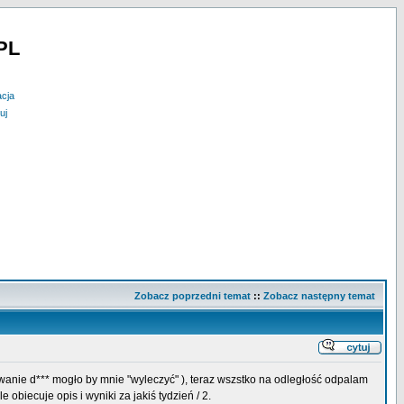
PL
acja
uj
Zobacz poprzedni temat
::
Zobacz następny temat
urwanie d*** mogło by mnie "wyleczyć" ), teraz wszstko na odległość odpalam
biecuje opis i wyniki za jakiś tydzień / 2.