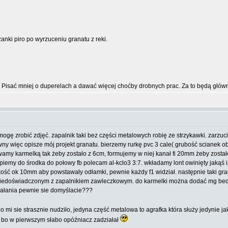
ki piro po wyrzuceniu granatu z reki.
. Pisać mniej o duperelach a dawać więcej choćby drobnych prac. Za to będą główn
 mogę zrobić zdjęć. zapalnik taki bez części metalowych robię ze strzykawki. zarzu
ewny więc opisze mój projekt granatu. bierzemy rurkę pvc 3 cale( grubość sciane
wamy karmelką tak żeby zostało z 6cm, formujemy w niej kanał fi 20mm żeby zost
piemy do środka do połowy fb polecam al-kclo3 3:7. wkładamy lont owinięty jakąś 
ość ok 10mm aby powstawały odłamki, pewnie każdy f1 widział. następnie taki gran
edoświadczonym z zapalnikiem zawleczkowym. do karmelki można dodać mg bedzie 
ziałania pewnie sie domyślacie???
 mi sie strasznie nudziło, jedyna część metalowa to agrafka która służy jedynie j
gi bo w pierwszym słabo opóźniacz zadziałał