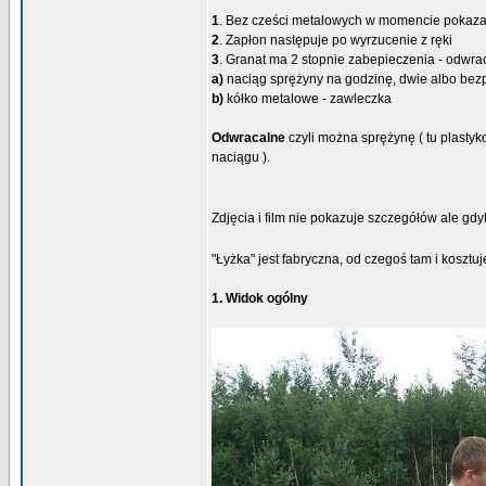
1
. Bez cześci metalowych w momencie pokaza
2
. Zapłon następuje po wyrzucenie z ręki
3
. Granat ma 2 stopnie zabepieczenia - odwra
a)
naciąg sprężyny na godzinę, dwie albo bez
b)
kółko metalowe - zawleczka
Odwracalne
czyli można sprężynę ( tu plastyk
naciągu ).
Zdjęcia i film nie pokazuje szczegółów ale gdyby
"Łyżka" jest fabryczna, od czegoś tam i kosztu
1. Widok ogólny