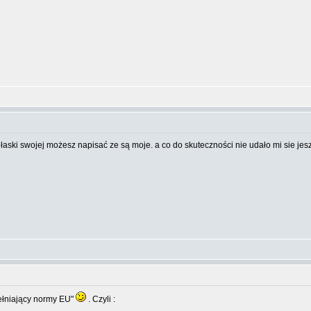
:
 łaski swojej możesz napisać ze są moje. a co do skuteczności nie udało mi sie jesz
ełniający normy EU"
. Czyli :