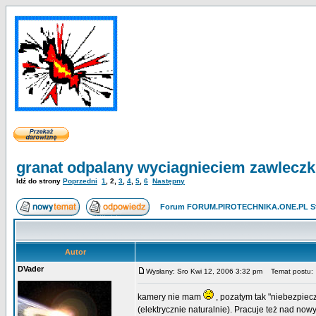
granat odpalany wyciagnieciem zawleczk
Idź do strony
Poprzedni
1
,
2
,
3
,
4
,
5
,
6
Następny
Forum FORUM.PIROTECHNIKA.ONE.PL St
Autor
DVader
Wysłany: Sro Kwi 12, 2006 3:32 pm
Temat postu:
kamery nie mam
, pozatym tak "niebezpiecz
(elektrycznie naturalnie). Pracuje też nad now