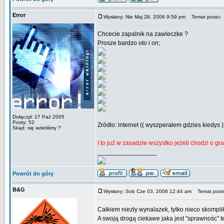
Error
Wysłany: Nie Maj 28, 2006 9:59 pm
Temat postu:
Chcecie zapalnik na zawleczke ?
Prosze bardzo oto i on;
Dołączył: 27 Paź 2005
Posty: 52
Zródło: internet (( wyszperałem gdzies kiedys )
Skąd: się wzieliśmy ?
I to juź w zasadzie wszystko jeżeli chodzi o 
_________________
Powrót do góry
B&G
Wysłany: Sob Cze 03, 2006 12:44 am
Temat post
Całkiem niezły wynalazek, tylko nieco skomp
A swoją drogą ciekawe jaka jest "sprawnośc" te