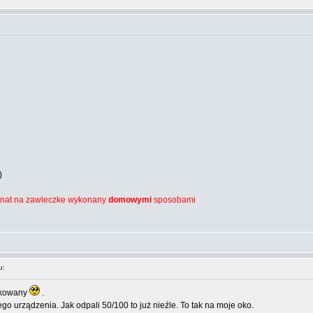
)
granat na zawleczke wykonany
domowymi
sposobami
u:
likowany
.
go urządzenia. Jak odpali 50/100 to już nieźle. To tak na moje oko.