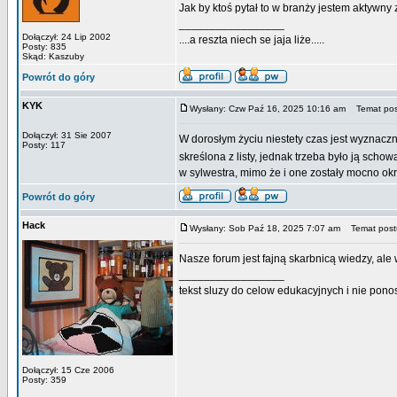
Jak by ktoś pytał to w branży jestem aktyw
_________________
Dołączył: 24 Lip 2002
....a reszta niech se jaja liże.....
Posty: 835
Skąd: Kaszuby
Powrót do góry
KYK
Wysłany: Czw Paź 16, 2025 10:16 am
Temat pos
Dołączył: 31 Sie 2007
W dorosłym życiu niestety czas jest wyznaczn
Posty: 117
skreślona z listy, jednak trzeba było ją scho
w sylwestra, mimo że i one zostały mocno ok
Powrót do góry
Hack
Wysłany: Sob Paź 18, 2025 7:07 am
Temat post
Nasze forum jest fajną skarbnicą wiedzy, al
_________________
tekst sluzy do celow edukacyjnych i nie pon
Dołączył: 15 Cze 2006
Posty: 359