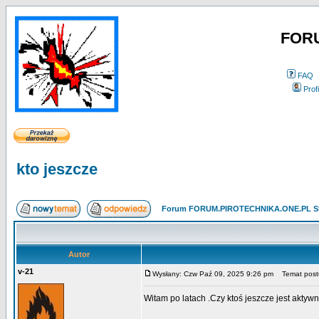
FOR
FAQ
Profi
kto jeszcze
Forum FORUM.PIROTECHNIKA.ONE.PL St
Autor
v-21
Wysłany: Czw Paź 09, 2025 9:26 pm
Temat postu
Witam po latach .Czy ktoś jeszcze jest aktyw