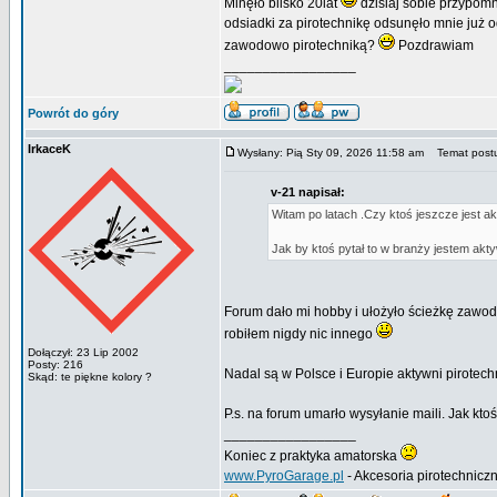
Minęło blisko 20lat
dzisiaj sobie przypomn
odsiadki za pirotechnikę odsunęło mnie już o
zawodowo pirotechniką?
Pozdrawiam
_________________
Powrót do góry
IrkaceK
Wysłany: Pią Sty 09, 2026 11:58 am
Temat postu:
v-21 napisał:
Witam po latach .Czy ktoś jeszcze jest a
Jak by ktoś pytał to w branży jestem a
Forum dało mi hobby i ułożyło ścieżkę zawod
robiłem nigdy nic innego
Dołączył: 23 Lip 2002
Posty: 216
Nadal są w Polsce i Europie aktywni pirotech
Skąd: te piękne kolory ?
P.s. na forum umarło wysyłanie maili. Jak kto
_________________
Koniec z praktyka amatorska
www.PyroGarage.pl
- Akcesoria pirotechniczn