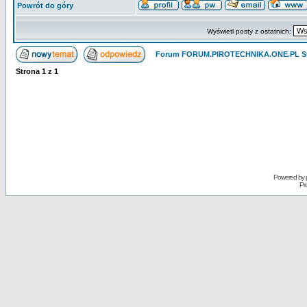
Powrót do góry
Wyświetl posty z ostatnich:
Forum FORUM.PIROTECHNIKA.ONE.PL St
Strona
1
z
1
Powered by
Pr