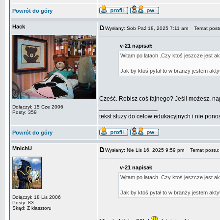
Powrót do góry
Hack
Wysłany: Sob Paź 18, 2025 7:11 am
Temat postu:
v-21 napisał:
Witam po latach .Czy ktoś jeszcze jest a
Jak by ktoś pytał to w branży jestem a
Cześć. Robisz coś fajnego? Jeśli możesz, na
Dołączył: 15 Cze 2006
_________________
Posty: 359
tekst sluzy do celow edukacyjnych i nie pon
Powrót do góry
MnichU
Wysłany: Nie Lis 16, 2025 9:59 pm
Temat postu: 
v-21 napisał:
Witam po latach .Czy ktoś jeszcze jest a
Jak by ktoś pytał to w branży jestem a
Dołączył: 18 Lis 2006
Posty: 83
Skąd: Z klasztoru