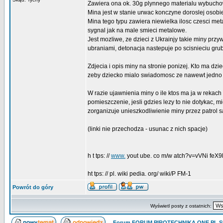
Zawiera ona ok. 30g plynnego materialu wybuch
Mina jest w stanie urwac konczyne doroslej osobie,
Mina tego typu zawiera niewielka ilosc czesci met
sygnal jak na male smieci metalowe.
Jest mozliwe, ze dzieci z Ukrainjy takie miny przy
ubraniami, detonacja nastepuje po scisnieciu grub
Zdjecia i opis miny na stronie ponizej. Kto ma dz
zeby dziecko mialo swiadomosc ze nawewt jedno s
W razie ujawnienia miny o ile ktos ma ja w rekach t
pomieszczenie, jesli gdzies lezy to nie dotykac,
zorganizuje unieszkodliwienie miny przez patrol s
(linki nie przechodza - usunac z nich spacje)
h t tps: //
www.
yout ube. co m/w atch?v=vVNi feX9
ht tps: // pl. wiki pedia. org/ wiki/P FM-1
Powrót do góry
Wyświetl posty z ostatnich:
Forum FORUM.PIROTECHNIKA.ONE.PL St