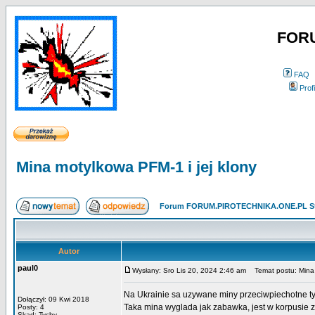
FOR
FAQ
Profi
Mina motylkowa PFM-1 i jej klony
Forum FORUM.PIROTECHNIKA.ONE.PL St
Autor
paul0
Wysłany: Sro Lis 20, 2024 2:46 am
Temat postu: Mina m
Na Ukrainie sa uzywane miny przeciwpiechotne typ
Dołączył: 09 Kwi 2018
Taka mina wyglada jak zabawka, jest w korpusie 
Posty: 4
Skąd: Tychy