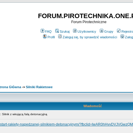
FORUM.PIROTECHNIKA.ONE.
Forum Pirotechniczne
FAQ
Szukaj
Użytkownicy
Grupy
Rejestr
Profil
Zaloguj się, by sprawdzić wiadomości
Zalog
rona Główna
->
Silniki Rakietowe
Wiadomość
Silnik z wirującą falą detonacyjną
ecie-start-rakiety-napedzanej-silnikiem-detonacyjnym/?fbclid=IwAR0hHvvDVJ