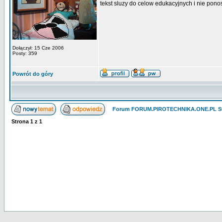
tekst sluzy do celow edukacyjnych i nie pon
Dołączył: 15 Cze 2006
Posty: 359
Powrót do góry
Forum FORUM.PIROTECHNIKA.ONE.PL St
Strona
1
z
1