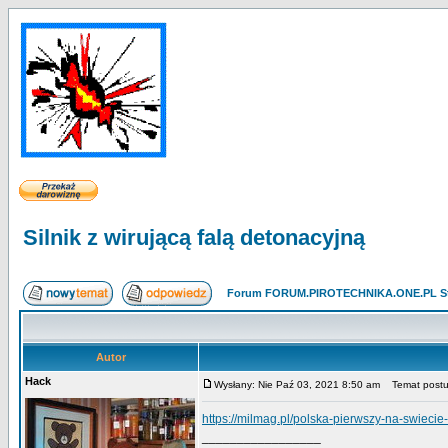
Silnik z wirującą falą detonacyjną
Forum FORUM.PIROTECHNIKA.ONE.PL St
Autor
Hack
Wysłany: Nie Paź 03, 2021 8:50 am
Temat postu: 
https://milmag.pl/polska-pierwszy-na-swi
_________________