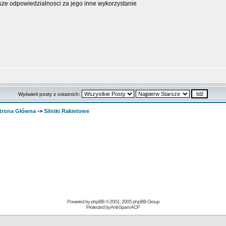
osze odpowiedzialnosci za jego inne wykorzystanie
Wyświetl posty z ostatnich:
rona Główna
->
Silniki Rakietowe
Powered by
phpBB
© 2001, 2005 phpBB Group
Protected by
Anti-Spam ACP