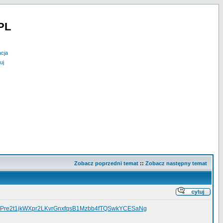
PL
acja
uj
Zobacz poprzedni temat
::
Zobacz następny temat
VGwzQMPre2t1jkWXpr2LKvrGnxfqsB1Mzbb4fTQSwkYCESaNg