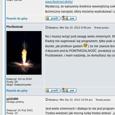
www.flashnet.dk/rts/
Wystarczy, że wpiszemy średnice wewnętrzną rurki
techniczny narzędzi, który możemy wydrukować i 
Powrót do góry
PiroŚwieżak
Wysłany: Wto Sty 10, 2012 9:58 pm
Temat postu:
No i musisz wziąć pod uwagę wiele zmiennych. Ma
Radzę nie sugerować się programem, tylko puki c
(kurde, jak profesor gadam
) że nie zawsze teor
A kluczem jest tu POWTARZALNOŚĆ :produkcji czy
Pozdrawiam, i mam nadzieję, że domyślasz się co
Dołączył: 19 Lis 2010
Posty: 56
Skąd: Świętokrzyskie
Powrót do góry
pj151900
Wysłany: Wto Sty 10, 2012 10:54 pm
Temat postu:
Dostęp próbny
Jest wiele zmiennych i dlatego to nie jest progra
Dołączył: 31 Paź 2011
Trzeba wiedzieć jak mocną rurkę trzeba dobrać , j
Posty: 10