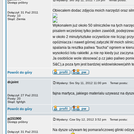
Wysłany: Sro Sty 11, 2012 7:29 pm
Temat postu:
Dostęp próbny
Obiecałem dodac zdjęcia moich narzędzi oraz silni
Dołączył: 31 Paź 2011
Posty: 10
Skąd: Ziemia
Wykonałem już około 50 silniczków na tych narzęd
pisalem wcześniej tylko jeden zawiódł, podejrze
w około 2 minuty/sztuke oczywiście nie licząc prz
opóżniacza i nawet górnej zatyczki.W moich silni
spalania ta resztka paliwa "bucha" ogniem w kier
wysokości lotu rakietki ,a nie np kiedy juz zaczy
Ja osobiście wole stosować p.cz jako paliwo pon
S&C),a poza tym jest bardziej widowiskowe(ahh te
Powrót do góry
dr.joint
Wysłany: Sro Sty 11, 2012 11:00 pm
Temat postu:
fajna martyca, jakiego materialu uzywasz na dysz
Dołączył: 27 Paź 2011
Posty: 20
Skąd: fghfgh
Powrót do góry
pj151900
Wysłany: Czw Sty 12, 2012 3:52 pm
Temat postu:
Dostęp próbny
Na dysze używam tej pomarańczowej glinki odzysk
Dołączył: 31 Paź 2011