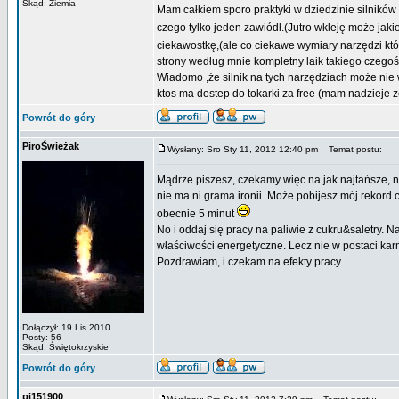
Skąd: Ziemia
Mam całkiem sporo praktyki w dziedzinie silników r
czego tylko jeden zawiódł.(Jutro wkleję może jaki
ciekawostkę,(ale co ciekawe wymiary narzędzi kt
strony według mnie kompletny laik takiego czegoś
Wiadomo ,że silnik na tych narzędziach może nie w
ktos ma dostep do tokarki za free (mam nadzieje ze
Powrót do góry
PiroŚwieżak
Wysłany: Sro Sty 11, 2012 12:40 pm
Temat postu:
Mądrze piszesz, czekamy więc na jak najtańsze, 
nie ma ni grama ironii. Może pobijesz mój rekor
obecnie 5 minut
No i oddaj się pracy na paliwie z cukru&saletry. 
właściwości energetyczne. Lecz nie w postaci karm
Pozdrawiam, i czekam na efekty pracy.
Dołączył: 19 Lis 2010
Posty: 56
Skąd: Świętokrzyskie
Powrót do góry
pj151900