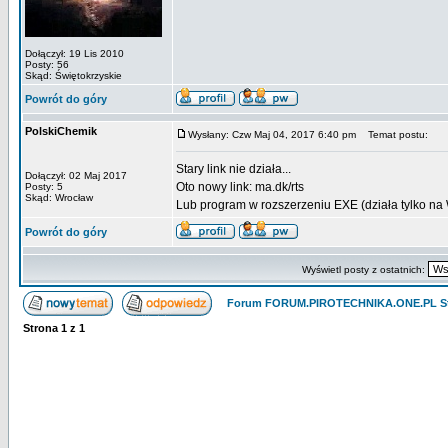
Dołączył: 19 Lis 2010
Posty: 56
Skąd: Świętokrzyskie
Powrót do góry
PolskiChemik
Wysłany: Czw Maj 04, 2017 6:40 pm
Temat postu:
Stary link nie działa...
Dołączył: 02 Maj 2017
Oto nowy link: ma.dk/rts
Posty: 5
Skąd: Wrocław
Lub program w rozszerzeniu EXE (działa tylko na 
Powrót do góry
Wyświetl posty z ostatnich:
Forum FORUM.PIROTECHNIKA.ONE.PL St
Strona
1
z
1