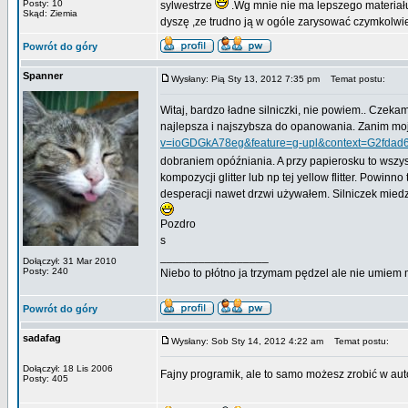
Posty: 10
sylwestrze
.Wg mnie nie ma lepszego materiału
Skąd: Ziemia
dyszę ,ze trudno ją w ogóle zarysować czymkolwie
Powrót do góry
Spanner
Wysłany: Pią Sty 13, 2012 7:35 pm
Temat postu:
Witaj, bardzo ładne silniczki, nie powiem.. Czekam
najlepsza i najszybsza do opanowania. Zanim moj
v=ioGDGkA78eg&feature=g-upl&context=G2fd
dobraniem opóźniania. A przy papierosku to wszy
kompozycji glitter lub np tej yellow flitter. Powi
desperacji nawet drzwi używałem. Silniczek miedz
Pozdro
s
_________________
Dołączył: 31 Mar 2010
Posty: 240
Niebo to płótno ja trzymam pędzel ale nie umiem 
Powrót do góry
sadafag
Wysłany: Sob Sty 14, 2012 4:22 am
Temat postu:
Dołączył: 18 Lis 2006
Fajny programik, ale to samo możesz zrobić w au
Posty: 405