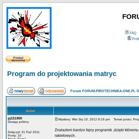
FOR
FAQ
Profi
Program do projektowania matryc
Forum FORUM.PIROTECHNIKA.ONE.PL St
Autor
pj151900
Wysłany: Wto Sty 10, 2012 8:16 pm
Temat postu: Prog
Dostęp próbny
Znalazłem bardzo fajny programik ,dzięki którem
Dołączył: 31 Paź 2011
rakietowych.
Posty: 10
Skąd: Ziemia