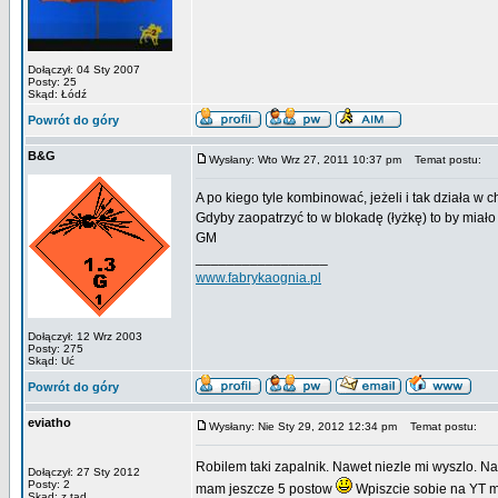
Dołączył: 04 Sty 2007
Posty: 25
Skąd: Łódź
Powrót do góry
B&G
Wysłany: Wto Wrz 27, 2011 10:37 pm
Temat postu:
A po kiego tyle kombinować, jeżeli i tak działa w c
Gdyby zaopatrzyć to w blokadę (łyżkę) to by miało
GM
_________________
www.fabrykaognia.pl
Dołączył: 12 Wrz 2003
Posty: 275
Skąd: Uć
Powrót do góry
eviatho
Wysłany: Nie Sty 29, 2012 12:34 pm
Temat postu:
Robilem taki zapalnik. Nawet niezle mi wyszlo. N
Dołączył: 27 Sty 2012
Posty: 2
mam jeszcze 5 postow
Wpiszcie sobie na YT m
Skąd: z tąd