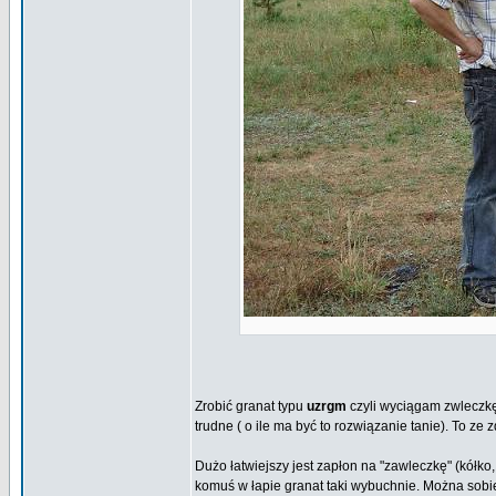
Zrobić granat typu
uzrgm
czyli wyciągam zwleczkę 
trudne ( o ile ma być to rozwiązanie tanie). To ze
Dużo łatwiejszy jest zapłon na "zawleczkę" (kółko
komuś w łapie granat taki wybuchnie. Można sobie