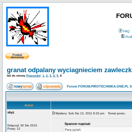
FOR
FAQ
Profi
granat odpalany wyciagnieciem zawleczk
Idź do strony
Poprzedni
1
,
2
,
3
,
4
,
5
,
6
Forum FORUM.PIROTECHNIKA.ONE.PL St
Autor
skyz
Wysłany: Sob Sie 13, 2011 8:33 pm
Temat postu:
Spanner napisał:
Dołączył: 30 Sie 2010
Posty: 12
Parę pytań: