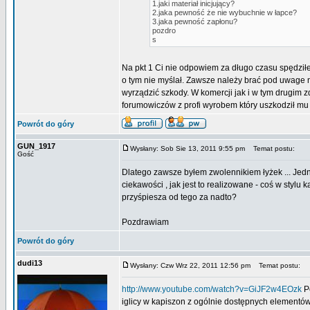
1.jaki materiał inicjujący?
2.jaka pewność że nie wybuchnie w łapce?
3.jaka pewność zapłonu?
pozdro
s
Na pkt 1 Ci nie odpowiem za długo czasu spędz
o tym nie myślał. Zawsze należy brać pod uwage n
wyrządzić szkody. W komercji jak i w tym drugim 
forumowiczów z profi wyrobem który uszkodził mu
Powrót do góry
GUN_1917
Wysłany: Sob Sie 13, 2011 9:55 pm
Temat postu:
Gość
Dlatego zawsze byłem zwolennikiem łyżek ... Jednak
ciekawości , jak jest to realizowane - coś w stylu
przyśpiesza od tego za nadto?
Pozdrawiam
Powrót do góry
dudi13
Wysłany: Czw Wrz 22, 2011 12:56 pm
Temat postu:
http://www.youtube.com/watch?v=GiJF2w4EOzk
Po
iglicy w kapiszon z ogólnie dostępnych elementów