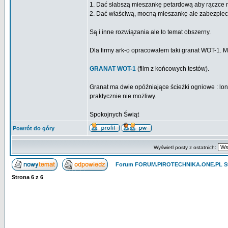
1. Dać słabszą mieszankę petardową aby rączce ni
2. Dać właściwą, mocną mieszankę ale zabezpiecz
Są i inne rozwiązania ale to temat obszerny.
Dla firmy ark-o opracowałem taki granat WOT-1. M
GRANAT WOT-1
(film z końcowych testów).
Granat ma dwie opóźniające ścieżki ogniowe : lon
praktycznie nie możliwy.
Spokojnych Świąt
Powrót do góry
Wyświetl posty z ostatnich:
Forum FORUM.PIROTECHNIKA.ONE.PL St
Strona
6
z
6