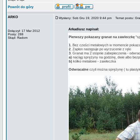
Powrót do góry
ARKO
Wysłany: Sob Gru 19, 2020 9:44 pm
Temat postu: Gr
Arkadiusz napisał:
Dołączył: 17 Mar 2012
Posty: 288
Pierwszy pokazany granat na zawleczkę
"sp
Skąd: Radom
1
. Bez cześci metalowych w momencie pokazan
2
. Zapłon następuje po wyrzucenie z ręki
3
. Granat ma 2 stopnie zabepieczenia - odwra
a)
naciąg sprężyny na godzinę, dwie albo bez
b)
kółko metalowe - zawleczka
Odwracalne
czyli można sprężynę ( tu plasty