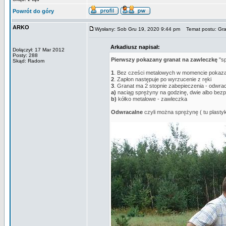
Powrót do góry
ARKO
Wysłany: Sob Gru 19, 2020 9:44 pm
Temat postu: Gr
Arkadiusz napisał:
Dołączył: 17 Mar 2012
Posty: 288
Pierwszy pokazany granat na zawleczkę
"sp
Skąd: Radom
1
. Bez cześci metalowych w momencie pokazan
2
. Zapłon następuje po wyrzucenie z ręki
3
. Granat ma 2 stopnie zabepieczenia - odwra
a)
naciąg sprężyny na godzinę, dwie albo bez
b)
kółko metalowe - zawleczka
Odwracalne
czyli można sprężynę ( tu plasty