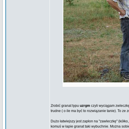
Zrobić granat typu
uzrgm
czyli wyciągam zwleczkę 
trudne ( o ile ma być to rozwiązanie tanie). To ze
Dużo łatwiejszy jest zapłon na "zawleczkę" (kółko
komuś w łapie granat taki wybuchnie. Można sobie