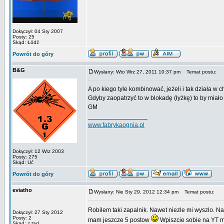
Dołączył: 04 Sty 2007
Posty: 25
Skąd: Łódź
Powrót do góry
B&G
Wysłany: Wto Wrz 27, 2011 10:37 pm
Temat postu:
A po kiego tyle kombinować, jeżeli i tak działa w c
Gdyby zaopatrzyć to w blokadę (łyżkę) to by miało
GM
_________________
www.fabrykaognia.pl
Dołączył: 12 Wrz 2003
Posty: 275
Skąd: Uć
Powrót do góry
eviatho
Wysłany: Nie Sty 29, 2012 12:34 pm
Temat postu:
Robilem taki zapalnik. Nawet niezle mi wyszlo. N
Dołączył: 27 Sty 2012
Posty: 2
mam jeszcze 5 postow
Wpiszcie sobie na YT m
Skąd: z tąd