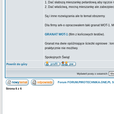
1. Dać słabszą mieszankę petardową aby rączce ni
2. Dać właściwą, mocną mieszankę ale zabezpiecz
Są i inne rozwiązania ale to temat obszerny.
Dla firmy ark-o opracowałem taki granat WOT-1. M
GRANAT WOT-1
(film z końcowych testów).
Granat ma dwie opóźniające ścieżki ogniowe : lon
praktycznie nie możliwy.
Spokojnych Świąt
Powrót do góry
Wyświetl posty z ostatnich:
Forum FORUM.PIROTECHNIKA.ONE.PL St
Strona
6
z
6