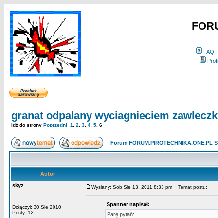
FOR
FAQ
Profi
granat odpalany wyciagnieciem zawleczk
Idź do strony
Poprzedni
1
,
2
,
3
,
4
,
5
,
6
Forum FORUM.PIROTECHNIKA.ONE.PL St
Autor
skyz
Wysłany: Sob Sie 13, 2011 8:33 pm
Temat postu:
Spanner napisał:
Dołączył: 30 Sie 2010
Posty: 12
Parę pytań: