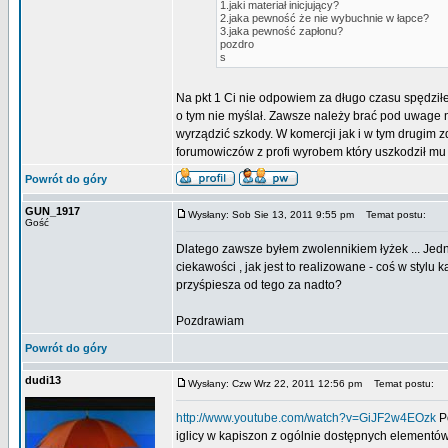
1.jaki materiał inicjujący?
2.jaka pewność że nie wybuchnie w łapce?
3.jaka pewność zapłonu?
pozdro
s
Na pkt 1 Ci nie odpowiem za długo czasu spędz
o tym nie myślał. Zawsze należy brać pod uwage n
wyrządzić szkody. W komercji jak i w tym drugim 
forumowiczów z profi wyrobem który uszkodził mu
Powrót do góry
GUN_1917
Wysłany: Sob Sie 13, 2011 9:55 pm
Temat postu:
Gość
Dlatego zawsze byłem zwolennikiem łyżek ... Jednak
ciekawości , jak jest to realizowane - coś w stylu
przyśpiesza od tego za nadto?
Pozdrawiam
Powrót do góry
dudi13
Wysłany: Czw Wrz 22, 2011 12:56 pm
Temat postu:
http://www.youtube.com/watch?v=GiJF2w4EOzk
Po
iglicy w kapiszon z ogólnie dostępnych elementów