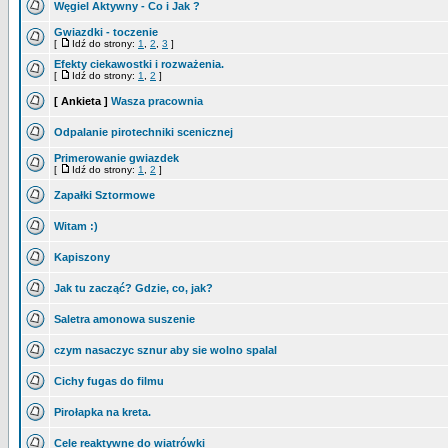
Węgiel Aktywny - Co i Jak ?
Gwiazdki - toczenie
[
Idź do strony:
1
,
2
,
3
]
Efekty ciekawostki i rozważenia.
[
Idź do strony:
1
,
2
]
[ Ankieta ]
Wasza pracownia
Odpalanie pirotechniki scenicznej
Primerowanie gwiazdek
[
Idź do strony:
1
,
2
]
Zapałki Sztormowe
Witam :)
Kapiszony
Jak tu zacząć? Gdzie, co, jak?
Saletra amonowa suszenie
czym nasaczyc sznur aby sie wolno spalal
Cichy fugas do filmu
Pirołapka na kreta.
Cele reaktywne do wiatrówki