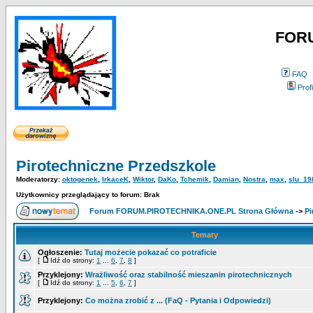
FOR
FAQ
Profi
Pirotechniczne Przedszkole
Moderatorzy:
oktogenek
,
IrkaceK
,
Wiktor
,
DaKo
,
Tchemik
,
Damian
,
Nostra
,
max
,
slu_19
Użytkownicy przeglądający to forum: Brak
Forum FORUM.PIROTECHNIKA.ONE.PL Strona Główna
->
Pi
Tematy
Ogłoszenie:
Tutaj możecie pokazać co potraficie
[
Idź do strony:
1
...
6
,
7
,
8
]
Przyklejony:
Wrażliwość oraz stabilność mieszanin pirotechnicznych
[
Idź do strony:
1
...
5
,
6
,
7
]
Przyklejony:
Co można zrobić z ... (FaQ - Pytania i Odpowiedzi)