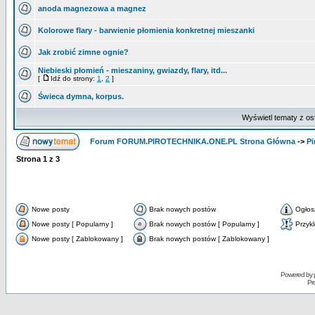
anoda magnezowa a magnez
Kolorowe flary - barwienie płomienia konkretnej mieszanki
Jak zrobić zimne ognie?
Niebieski płomień - mieszaniny, gwiazdy, flary, itd...
[
Idź do strony:
1
,
2
]
Świeca dymna, korpus.
Wyświetl tematy z os
Forum FORUM.PIROTECHNIKA.ONE.PL Strona Główna
->
Pi
Strona
1
z
3
Nowe posty
Brak nowych postów
Ogłos
Nowe posty [ Popularny ]
Brak nowych postów [ Popularny ]
Przyk
Nowe posty [ Zablokowany ]
Brak nowych postów [ Zablokowany ]
Powered by
Pr