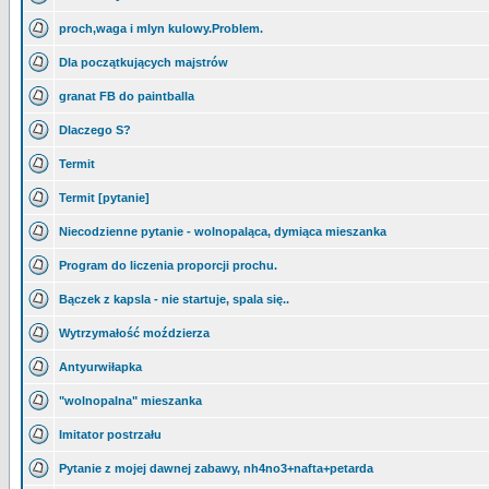
proch,waga i mlyn kulowy.Problem.
Dla początkujących majstrów
granat FB do paintballa
Dlaczego S?
Termit
Termit [pytanie]
Niecodzienne pytanie - wolnopaląca, dymiąca mieszanka
Program do liczenia proporcji prochu.
Bączek z kapsla - nie startuje, spala się..
Wytrzymałość moździerza
Antyurwiłapka
"wolnopalna" mieszanka
Imitator postrzału
Pytanie z mojej dawnej zabawy, nh4no3+nafta+petarda