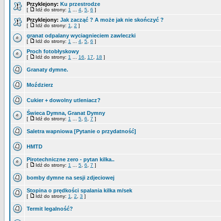
Przyklejony:
Ku przestrodze
[
Idź do strony:
1
...
4
,
5
,
6
]
Przyklejony:
Jak zacząć ? A może jak nie skończyć ?
[
Idź do strony:
1
,
2
]
granat odpalany wyciagnieciem zawleczki
[
Idź do strony:
1
...
4
,
5
,
6
]
Proch fotobłyskowy
[
Idź do strony:
1
...
16
,
17
,
18
]
Granaty dymne.
Moździerz
Cukier + dowolny utleniacz?
Świeca Dymna, Granat Dymny
[
Idź do strony:
1
...
5
,
6
,
7
]
Saletra wapniowa [Pytanie o przydatność]
HMTD
Pirotechniczne zero - pytan kilka..
[
Idź do strony:
1
...
5
,
6
,
7
]
bomby dymne na sesji zdjeciowej
Stopina o prędkości spalania kilka m/sek
[
Idź do strony:
1
,
2
,
3
]
Termit legalność?