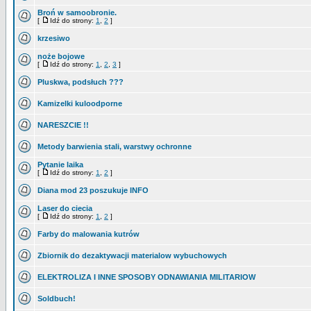
Broń w samoobronie.
[
Idź do strony:
1
,
2
]
krzesiwo
noże bojowe
[
Idź do strony:
1
,
2
,
3
]
Pluskwa, podsłuch ???
Kamizelki kuloodporne
NARESZCIE !!
Metody barwienia stali, warstwy ochronne
Pytanie laika
[
Idź do strony:
1
,
2
]
Diana mod 23 poszukuje INFO
Laser do ciecia
[
Idź do strony:
1
,
2
]
Farby do malowania kutrów
Zbiornik do dezaktywacji materialow wybuchowych
ELEKTROLIZA I INNE SPOSOBY ODNAWIANIA MILITARIOW
Soldbuch!