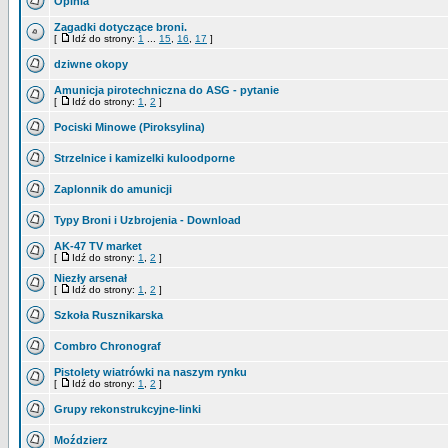
Opinia
Zagadki dotyczące broni.
[
Idź do strony:
1
...
15
,
16
,
17
]
dziwne okopy
Amunicja pirotechniczna do ASG - pytanie
[
Idź do strony:
1
,
2
]
Pociski Minowe (Piroksylina)
Strzelnice i kamizelki kuloodporne
Zaplonnik do amunicji
Typy Broni i Uzbrojenia - Download
AK-47 TV market
[
Idź do strony:
1
,
2
]
Niezły arsenał
[
Idź do strony:
1
,
2
]
Szkoła Rusznikarska
Combro Chronograf
Pistolety wiatrówki na naszym rynku
[
Idź do strony:
1
,
2
]
Grupy rekonstrukcyjne-linki
Moździerz