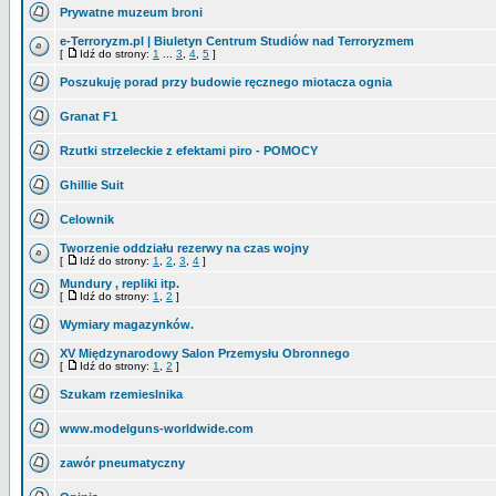
Prywatne muzeum broni
e-Terroryzm.pl | Biuletyn Centrum Studiów nad Terroryzmem
[
Idź do strony:
1
...
3
,
4
,
5
]
Poszukuję porad przy budowie ręcznego miotacza ognia
Granat F1
Rzutki strzeleckie z efektami piro - POMOCY
Ghillie Suit
Celownik
Tworzenie oddziału rezerwy na czas wojny
[
Idź do strony:
1
,
2
,
3
,
4
]
Mundury , repliki itp.
[
Idź do strony:
1
,
2
]
Wymiary magazynków.
XV Międzynarodowy Salon Przemysłu Obronnego
[
Idź do strony:
1
,
2
]
Szukam rzemieslnika
www.modelguns-worldwide.com
zawór pneumatyczny