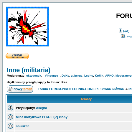
FOR
FAQ
Profi
Inne (militaria)
Moderatorzy:
oktogenek
,
_Vincenzo_
,
DaKo
,
zuberus
,
Lechu
,
Królik
,
ARKO
,
Moderatorz
Użytkownicy przeglądający to forum: Brak
Forum FORUM.PIROTECHNIKA.ONE.PL Strona Główna
->
In
Tematy
Przyklejony:
Allegro
Mina motylkowa PFM-1 i jej klony
shuriken