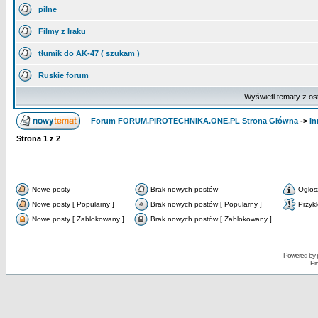
pilne
Filmy z Iraku
tłumik do AK-47 ( szukam )
Ruskie forum
Wyświetl tematy z os
Forum FORUM.PIROTECHNIKA.ONE.PL Strona Główna
->
In
Strona
1
z
2
Nowe posty
Brak nowych postów
Ogłos
Nowe posty [ Popularny ]
Brak nowych postów [ Popularny ]
Przyk
Nowe posty [ Zablokowany ]
Brak nowych postów [ Zablokowany ]
Powered by
Pr