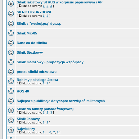
Silnik rakietowy STRUŚ w korpusie papierowym i AP
[
Idź do strony:
1
,
2
,
3
]
SILNIKI HYBRYDOWE
[
Idź do strony:
1
,
2
]
Silnik z "wędrującą" dyszą.
Silnik Max85
Dane co do silnika
Silnik Stożkowy
Silnik marszowy - propozycja współpacy
proste silniki odrzutowe
Robimy polskiego Jetexa
[
Idź do strony:
1
,
2
]
ROS 40
Najlepsze publikacje dotyczące rozwiązań militarnych
Silnik do rakiety ponaddźwiękowej
[
Idź do strony:
1
,
2
,
3
]
Silnik Jonowy
[
Idź do strony:
1
,
2
]
Największy
[
Idź do strony:
1
...
6
,
7
,
8
]