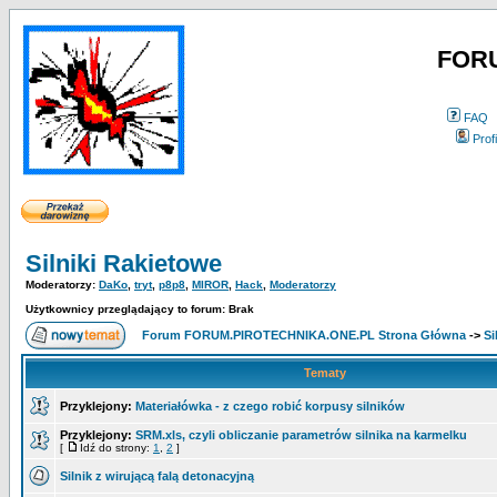
FOR
FAQ
Profi
Silniki Rakietowe
Moderatorzy:
DaKo
,
tryt
,
p8p8
,
MIROR
,
Hack
,
Moderatorzy
Użytkownicy przeglądający to forum: Brak
Forum FORUM.PIROTECHNIKA.ONE.PL Strona Główna
->
Si
Tematy
Przyklejony:
Materiałówka - z czego robić korpusy silników
Przyklejony:
SRM.xls, czyli obliczanie parametrów silnika na karmelku
[
Idź do strony:
1
,
2
]
Silnik z wirującą falą detonacyjną