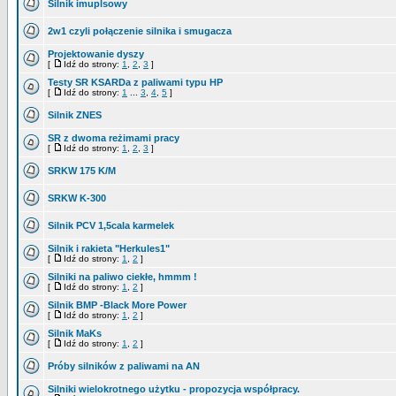
Silnik imuplsowy
2w1 czyli połączenie silnika i smugacza
Projektowanie dyszy
[
Idź do strony:
1
,
2
,
3
]
Testy SR KSARDa z paliwami typu HP
[
Idź do strony:
1
...
3
,
4
,
5
]
Silnik ZNES
SR z dwoma reżimami pracy
[
Idź do strony:
1
,
2
,
3
]
SRKW 175 K/M
SRKW K-300
Silnik PCV 1,5cala karmelek
Silnik i rakieta "Herkules1"
[
Idź do strony:
1
,
2
]
Silniki na paliwo ciekłe, hmmm !
[
Idź do strony:
1
,
2
]
Silnik BMP -Black More Power
[
Idź do strony:
1
,
2
]
Silnik MaKs
[
Idź do strony:
1
,
2
]
Próby silników z paliwami na AN
Silniki wielokrotnego użytku - propozycja współpracy.