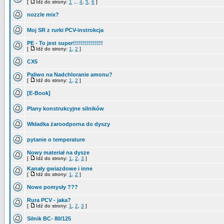
[
Idź do strony:
1
...
4
,
5
,
6
]
nozzle mix?
Moj SR z rurki PCV-instrokcja
PE - To jest super!!!!!!!!!!!!!!!
[
Idź do strony:
1
,
2
]
CX5
Paliwo na Nadchloranie amonu?
[
Idź do strony:
1
,
2
]
[E-Book]
Plany konstrukcyjne silników
Wkładka żaroodporna do dyszy
pytanie o temperature
Nowy materiał na dysze
[
Idź do strony:
1
,
2
,
3
]
Kanały gwiazdowe i inne
[
Idź do strony:
1
,
2
]
Nowe pomysły ???
Rura PCV - jaka?
[
Idź do strony:
1
,
2
,
3
]
Silnik BC- 80/125