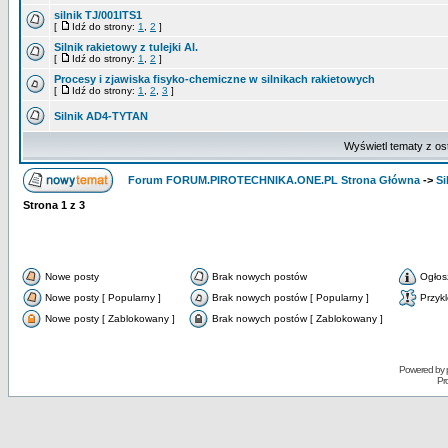
silnik TJ/001ITS1
[
Idź do strony:
1
,
2
]
Silnik rakietowy z tulejki Al.
[
Idź do strony:
1
,
2
]
Procesy i zjawiska fisyko-chemiczne w silnikach rakietowych
[
Idź do strony:
1
,
2
,
3
]
Silnik AD4-TYTAN
Wyświetl tematy z os
Forum FORUM.PIROTECHNIKA.ONE.PL Strona Główna
->
Si
Strona
1
z
3
Nowe posty
Brak nowych postów
Ogłos
Nowe posty [ Popularny ]
Brak nowych postów [ Popularny ]
Przyk
Nowe posty [ Zablokowany ]
Brak nowych postów [ Zablokowany ]
Powered by
Pr