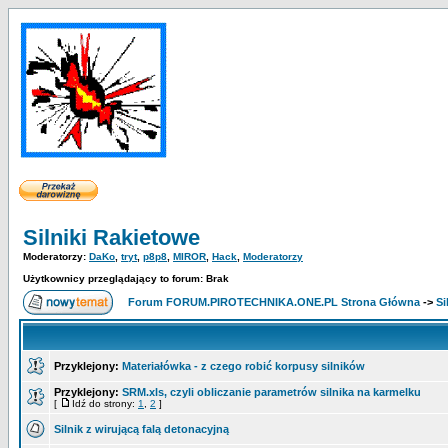
Silniki Rakietowe
Moderatorzy:
DaKo
,
tryt
,
p8p8
,
MIROR
,
Hack
,
Moderatorzy
Użytkownicy przeglądający to forum: Brak
Forum FORUM.PIROTECHNIKA.ONE.PL Strona Główna
->
Si
Przyklejony:
Materiałówka - z czego robić korpusy silników
Przyklejony:
SRM.xls, czyli obliczanie parametrów silnika na karmelku
[
Idź do strony:
1
,
2
]
Silnik z wirującą falą detonacyjną