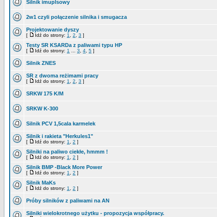
Silnik imuplsowy
2w1 czyli połączenie silnika i smugacza
Projektowanie dyszy
[
Idź do strony:
1
,
2
,
3
]
Testy SR KSARDa z paliwami typu HP
[
Idź do strony:
1
...
3
,
4
,
5
]
Silnik ZNES
SR z dwoma reżimami pracy
[
Idź do strony:
1
,
2
,
3
]
SRKW 175 K/M
SRKW K-300
Silnik PCV 1,5cala karmelek
Silnik i rakieta "Herkules1"
[
Idź do strony:
1
,
2
]
Silniki na paliwo ciekłe, hmmm !
[
Idź do strony:
1
,
2
]
Silnik BMP -Black More Power
[
Idź do strony:
1
,
2
]
Silnik MaKs
[
Idź do strony:
1
,
2
]
Próby silników z paliwami na AN
Silniki wielokrotnego użytku - propozycja współpracy.