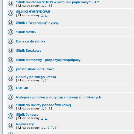
Silnik rakietowy STRUŚ w korpusie papierowym i AP
[
Idź do strony:
1
,
2
,
3
]
SILNIKI HYBRYDOWE
[
Idź do strony:
1
,
2
]
Silnik z "wędrującą" dyszą.
Silnik Max85
Dane co do silnika
Silnik Stożkowy
Silnik marszowy - propozycja współpacy
proste silniki odrzutowe
Robimy polskiego Jetexa
[
Idź do strony:
1
,
2
]
ROS 40
Najlepsze publikacje dotyczące rozwiązań militarnych
Silnik do rakiety ponaddźwiękowej
[
Idź do strony:
1
,
2
,
3
]
Silnik Jonowy
[
Idź do strony:
1
,
2
]
Największy
[
Idź do strony:
1
...
6
,
7
,
8
]