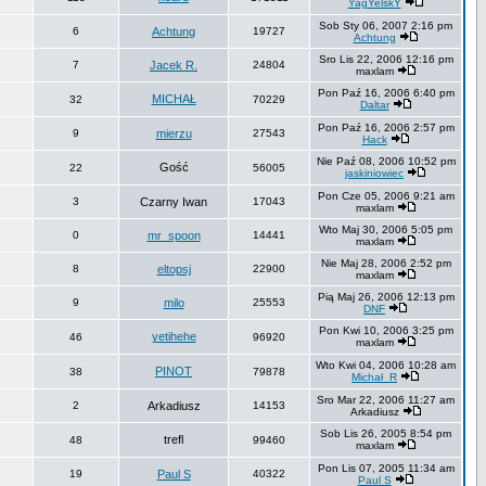
YagYelskY
Sob Sty 06, 2007 2:16 pm
6
Achtung
19727
Achtung
Sro Lis 22, 2006 12:16 pm
7
Jacek R.
24804
maxlam
Pon Paź 16, 2006 6:40 pm
MICHAŁ
32
70229
Daltar
Pon Paź 16, 2006 2:57 pm
9
mierzu
27543
Hack
Nie Paź 08, 2006 10:52 pm
Gość
22
56005
jaskiniowiec
Pon Cze 05, 2006 9:21 am
3
Czarny Iwan
17043
maxlam
Wto Maj 30, 2006 5:05 pm
0
mr_spoon
14441
maxlam
Nie Maj 28, 2006 2:52 pm
8
eltopsj
22900
maxlam
Pią Maj 26, 2006 12:13 pm
9
milo
25553
DNF
Pon Kwi 10, 2006 3:25 pm
yetihehe
46
96920
maxlam
Wto Kwi 04, 2006 10:28 am
PINOT
38
79878
Michał_R
Sro Mar 22, 2006 11:27 am
2
Arkadiusz
14153
Arkadiusz
Sob Lis 26, 2005 8:54 pm
trefl
48
99460
maxlam
Pon Lis 07, 2005 11:34 am
19
Paul S
40322
Paul S