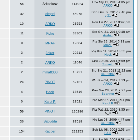
Czw Sty 11, 2018 4:05 pm
Arkadiusz
56
141924
ARKO
Sob Gru 09, 2017 9:48 pm
eltopsj
32
66978
v-21
Pon Lis 27, 2017 9:42 pm
10
ARKO
23553
ARKO
Sro Gru 31, 2014 9:48 am
11
Koko
33303
Andrio
Pią Sie 29, 2014 5:33 pm
0
MRAF
12384
MRAF
Pią Kwi 11, 2014 10:55 pm
3
Joker
20212
Hack
Czw Lut 20, 2014 6:09 pm
2
ARKO
11646
Tomash
Sro Sie 21, 2013 11:22 pm
2
mma8338
13721
slu_1982
Wto Kwi 24, 2012 7:13 pm
PINOT
24
59131
ARKO
Pon Mar 28, 2011 7:27 pm
4
Hack
18519
Spanner
Nie Mar 27, 2011 1:11 pm
0
Karol R
13521
Karol R
Pią Paź 22, 2010 8:55 pm
PINOT
59
126286
A_O
Nie Lut 08, 2009 4:47 pm
Sabudda
36
87518
slu_1982
Sob Lis 08, 2008 2:53 am
Kacper
154
222253
B&G
Sro Sie 06, 2008 6:58 pm