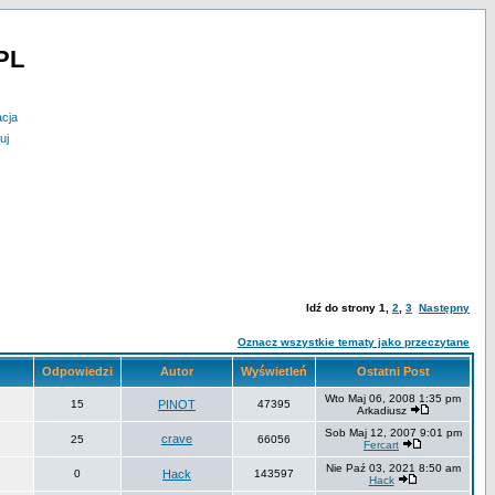
PL
acja
uj
Idź do strony
1
,
2
,
3
Następny
Oznacz wszystkie tematy jako przeczytane
Odpowiedzi
Autor
Wyświetleń
Ostatni Post
Wto Maj 06, 2008 1:35 pm
15
PINOT
47395
Arkadiusz
Sob Maj 12, 2007 9:01 pm
crave
25
66056
Fercart
Nie Paź 03, 2021 8:50 am
0
Hack
143597
Hack