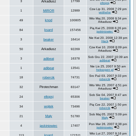
3
Arkadiusz
17799
eltopsj
Czw Lip 31, 2008 7:29 pm
1
MIROR
12989
yetihehe
Wto Maj 20, 2008 9:34 pm
knod
49
100805
Arkadiusz
Pią Kwi 25, 2008 6:26 pm
ksard
84
157456
jaskiniowiec
Nie Kwi 20, 2008 12:39 pm
3
beaker
16414
Hack
Czw Kwi 10, 2008 8:09 pm
Arkadiusz
50
92269
Arkadiusz
Sob Gru 22, 2007 10:39 am
3
adibeat
16378
adibeat
Nie Lis 25, 2007 9:50 am
1
adibeat
13541
heksogen pl
Sro Paź 03, 2007 9:33 pm
18
robercik
74731
robercik
Wto Wrz 25, 2007 4:51 pm
Pirotechman
32
83147
Arkadiusz
Sob Sie 04, 2007 8:47 am
eltopsj
24
65306
beaker
Pią Cze 22, 2007 1:50 pm
wojtek
34
73496
robercik
Sob Maj 05, 2007 5:09 pm
Mały
21
51780
Mały
Pon Mar 26, 2007 8:38 pm
4
jaskiniowiec
17407
jaskiniowiec
Wto Lut 27, 2007 9:16 pm
ksard
113
171511