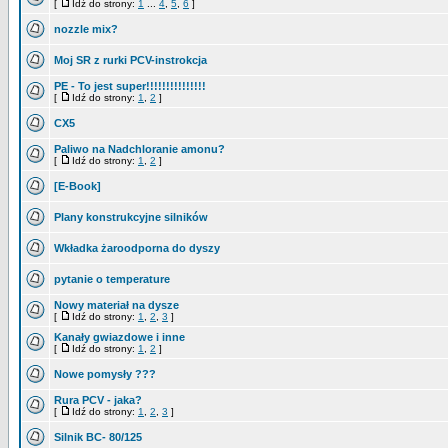
[
Idź do strony:
1
...
4
,
5
,
6
]
nozzle mix?
Moj SR z rurki PCV-instrokcja
PE - To jest super!!!!!!!!!!!!!!!
[
Idź do strony:
1
,
2
]
CX5
Paliwo na Nadchloranie amonu?
[
Idź do strony:
1
,
2
]
[E-Book]
Plany konstrukcyjne silników
Wkładka żaroodporna do dyszy
pytanie o temperature
Nowy materiał na dysze
[
Idź do strony:
1
,
2
,
3
]
Kanały gwiazdowe i inne
[
Idź do strony:
1
,
2
]
Nowe pomysły ???
Rura PCV - jaka?
[
Idź do strony:
1
,
2
,
3
]
Silnik BC- 80/125