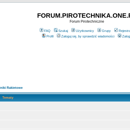
FORUM.PIROTECHNIKA.ONE.
Forum Pirotechniczne
FAQ
Szukaj
Użytkownicy
Grupy
Rejestr
Profil
Zaloguj się, by sprawdzić wiadomości
Zalog
lniki Rakietowe
Tematy