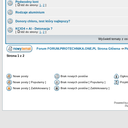
Podwodny lont
[
Idź do strony:
1
,
2
]
Rodzaje aluminium
Donory chloru, test który najlepszy?
KClO4 + Al - Detonacja ?
[
Idź do strony:
1
,
2
]
Wyświetl tematy z os
Forum FORUM.PIROTECHNIKA.ONE.PL Strona Główna
->
Pi
Strona
1
z
2
Nowe posty
Brak nowych postów
Ogłos
Nowe posty [ Popularny ]
Brak nowych postów [ Popularny ]
Przyk
Nowe posty [ Zablokowany ]
Brak nowych postów [ Zablokowany ]
Powered by
Pr