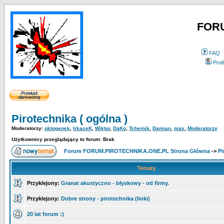
FOR
FAQ
Profi
Pirotechnika ( ogólna )
Moderatorzy:
oktogenek
,
IrkaceK
,
Wiktor
,
DaKo
,
Tchemik
,
Damian
,
max
,
Moderatorzy
Użytkownicy przeglądający to forum: Brak
Forum FORUM.PIROTECHNIKA.ONE.PL Strona Główna
->
Pi
Tematy
Przyklejony:
Granat akustyczno - błyskowy - od firmy.
Przyklejony:
Dobre strony - pirotechnika (linki)
20 lat forum :)