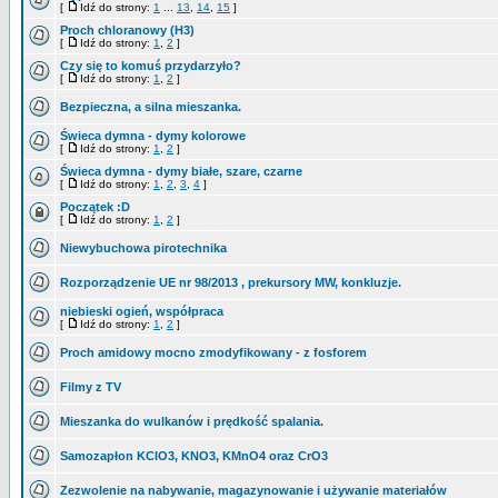
[
Idź do strony:
1
...
13
,
14
,
15
]
Proch chloranowy (H3)
[
Idź do strony:
1
,
2
]
Czy się to komuś przydarzyło?
[
Idź do strony:
1
,
2
]
Bezpieczna, a silna mieszanka.
Świeca dymna - dymy kolorowe
[
Idź do strony:
1
,
2
]
Świeca dymna - dymy białe, szare, czarne
[
Idź do strony:
1
,
2
,
3
,
4
]
Początek :D
[
Idź do strony:
1
,
2
]
Niewybuchowa pirotechnika
Rozporządzenie UE nr 98/2013 , prekursory MW, konkluzje.
niebieski ogień, współpraca
[
Idź do strony:
1
,
2
]
Proch amidowy mocno zmodyfikowany - z fosforem
Filmy z TV
Mieszanka do wulkanów i prędkość spalania.
Samozapłon KClO3, KNO3, KMnO4 oraz CrO3
Zezwolenie na nabywanie, magazynowanie i używanie materiałów