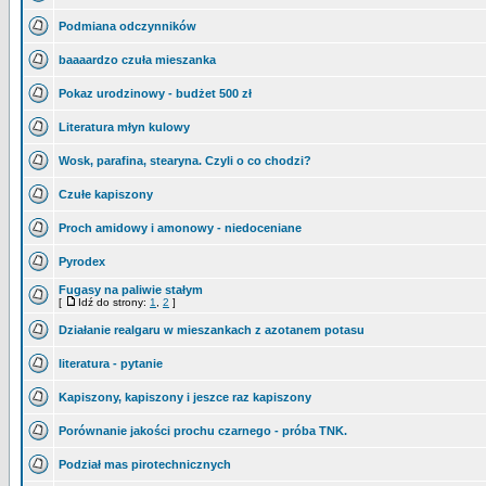
Podmiana odczynników
baaaardzo czuła mieszanka
Pokaz urodzinowy - budżet 500 zł
Literatura młyn kulowy
Wosk, parafina, stearyna. Czyli o co chodzi?
Czułe kapiszony
Proch amidowy i amonowy - niedoceniane
Pyrodex
Fugasy na paliwie stałym
[
Idź do strony:
1
,
2
]
Działanie realgaru w mieszankach z azotanem potasu
literatura - pytanie
Kapiszony, kapiszony i jeszce raz kapiszony
Porównanie jakości prochu czarnego - próba TNK.
Podział mas pirotechnicznych