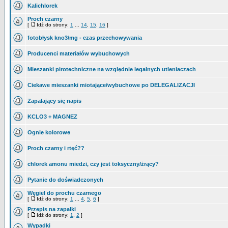
Kalichlorek
Proch czarny
[
Idź do strony:
1
...
14
,
15
,
16
]
fotobłysk kno3/mg - czas przechowywania
Producenci materiałów wybuchowych
Mieszanki pirotechniczne na względnie legalnych utleniaczach
Ciekawe mieszanki miotające/wybuchowe po DELEGALIZACJI
Zapalający się napis
KCLO3 + MAGNEZ
Ognie kolorowe
Proch czarny i rtęć??
chlorek amonu miedzi, czy jest toksyczny/żrący?
Pytanie do doświadczonych
Węgiel do prochu czarnego
[
Idź do strony:
1
...
4
,
5
,
6
]
Przepis na zapałki
[
Idź do strony:
1
,
2
]
Wypadki