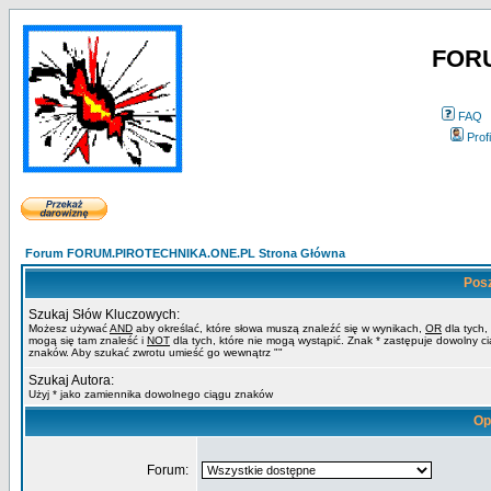
FOR
FAQ
Profi
Forum FORUM.PIROTECHNIKA.ONE.PL Strona Główna
Pos
Szukaj Słów Kluczowych:
Możesz używać
AND
aby określać, które słowa muszą znaleźć się w wynikach,
OR
dla tych,
mogą się tam znaleść i
NOT
dla tych, które nie mogą wystąpić. Znak * zastępuje dowolny c
znaków. Aby szukać zwrotu umieść go wewnątrz ""
Szukaj Autora:
Użyj * jako zamiennika dowolnego ciągu znaków
Op
Forum: