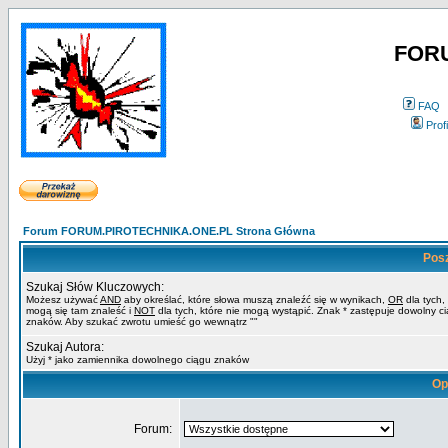
FOR
FAQ
Profi
Forum FORUM.PIROTECHNIKA.ONE.PL Strona Główna
Pos
Szukaj Słów Kluczowych:
Możesz używać
AND
aby określać, które słowa muszą znaleźć się w wynikach,
OR
dla tych,
mogą się tam znaleść i
NOT
dla tych, które nie mogą wystąpić. Znak * zastępuje dowolny c
znaków. Aby szukać zwrotu umieść go wewnątrz ""
Szukaj Autora:
Użyj * jako zamiennika dowolnego ciągu znaków
Op
Forum: