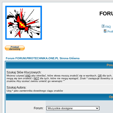
FOR
FAQ
Profi
Forum FORUM.PIROTECHNIKA.ONE.PL Strona Główna
Pos
Szukaj Słów Kluczowych:
Możesz używać
AND
aby określać, które słowa muszą znaleźć się w wynikach,
OR
dla tych,
mogą się tam znaleść i
NOT
dla tych, które nie mogą wystąpić. Znak * zastępuje dowolny c
znaków. Aby szukać zwrotu umieść go wewnątrz ""
Szukaj Autora:
Użyj * jako zamiennika dowolnego ciągu znaków
Op
Forum: