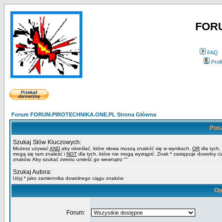
FOR
FAQ
Profi
Forum FORUM.PIROTECHNIKA.ONE.PL Strona Główna
Pos
Szukaj Słów Kluczowych:
Możesz używać
AND
aby określać, które słowa muszą znaleźć się w wynikach,
OR
dla tych,
mogą się tam znaleść i
NOT
dla tych, które nie mogą wystąpić. Znak * zastępuje dowolny c
znaków. Aby szukać zwrotu umieść go wewnątrz ""
Szukaj Autora:
Użyj * jako zamiennika dowolnego ciągu znaków
Op
Forum: