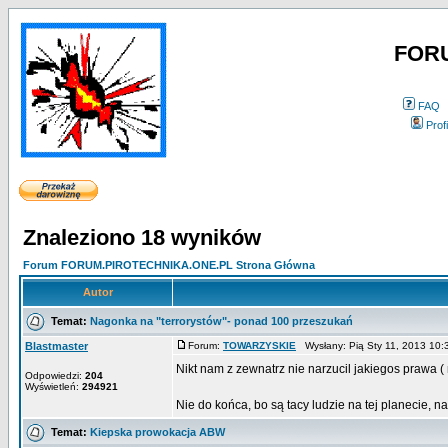
FOR
FAQ
Profi
Znaleziono 18 wyników
Forum FORUM.PIROTECHNIKA.ONE.PL Strona Główna
Autor
Temat:
Nagonka na "terrorystów"- ponad 100 przeszukań
Blastmaster
Forum:
TOWARZYSKIE
Wysłany: Pią Sty 11, 2013 10
Nikt nam z zewnatrz nie narzucil jakiegos prawa (
Odpowiedzi:
204
Wyświetleń:
294921
Nie do końca, bo są tacy ludzie na tej planecie,
Temat:
Kiepska prowokacja ABW