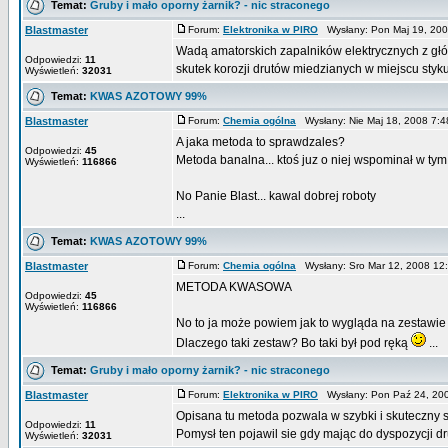
Temat:
Gruby i mało oporny żarnik? - nic straconego
Blastmaster
Forum:
Elektronika w PIRO
Wysłany: Pon Maj 19, 20
Wadą amatorskich zapalników elektrycznych z głów
Odpowiedzi:
11
skutek korozji drutów miedzianych w miejscu styku 
Wyświetleń:
32031
Temat:
KWAS AZOTOWY 99%
Blastmaster
Forum:
Chemia ogólna
Wysłany: Nie Maj 18, 2008 7:
A jaka metoda to sprawdzales?
Odpowiedzi:
45
Metoda banalna... ktoś juz o niej wspominał w ty
Wyświetleń:
116866
No Panie Blast... kawal dobrej roboty
...
Temat:
KWAS AZOTOWY 99%
Blastmaster
Forum:
Chemia ogólna
Wysłany: Sro Mar 12, 2008 1
METODA KWASOWA
Odpowiedzi:
45
Wyświetleń:
116866
No to ja może powiem jak to wygląda na zestawie 
Dlaczego taki zestaw? Bo taki był pod ręką
...
Temat:
Gruby i mało oporny żarnik? - nic straconego
Blastmaster
Forum:
Elektronika w PIRO
Wysłany: Pon Paź 24, 20
Opisana tu metoda pozwala w szybki i skuteczny 
Odpowiedzi:
11
Pomysł ten pojawil sie gdy mając do dyspozycji dr
Wyświetleń:
32031