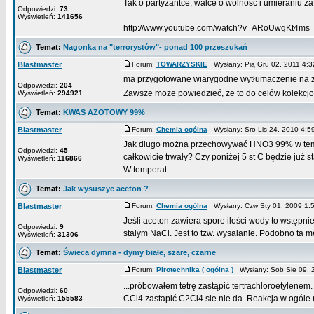
Tak o partyzantce, walce o wolność i umieraniu za 
Odpowiedzi:
73
Wyświetleń:
141656
http://www.youtube.com/watch?v=ARoUwgKt4ms
Temat:
Nagonka na "terrorystów"- ponad 100 przeszukań
Blastmaster
Forum:
TOWARZYSKIE
Wysłany: Pią Gru 02, 2011 4:
ma przygotowane wiarygodne wytłumaczenie na zak
Odpowiedzi:
204
Zawsze może powiedzieć, że to do celów kolekcj
Wyświetleń:
294921
Temat:
KWAS AZOTOWY 99%
Blastmaster
Forum:
Chemia ogólna
Wysłany: Sro Lis 24, 2010 4:
Jak długo można przechowywać HNO3 99% w temp p
Odpowiedzi:
45
całkowicie trwały? Czy poniżej 5 st C będzie już s
Wyświetleń:
116866
W temperat ...
Temat:
Jak wysuszyc aceton ?
Blastmaster
Forum:
Chemia ogólna
Wysłany: Czw Sty 01, 2009 1
Jeśli aceton zawiera spore ilości wody to wstęp
Odpowiedzi:
9
stałym NaCl. Jest to tzw. wysalanie. Podobno ta me
Wyświetleń:
31306
Temat:
Świeca dymna - dymy białe, szare, czarne
Blastmaster
Forum:
Pirotechnika ( ogólna )
Wysłany: Sob Sie 09, 
...próbowałem tetrę zastąpić tertrachloroetylene
Odpowiedzi:
60
CCl4 zastapić C2Cl4 sie nie da. Reakcja w ogóle n
Wyświetleń:
155583