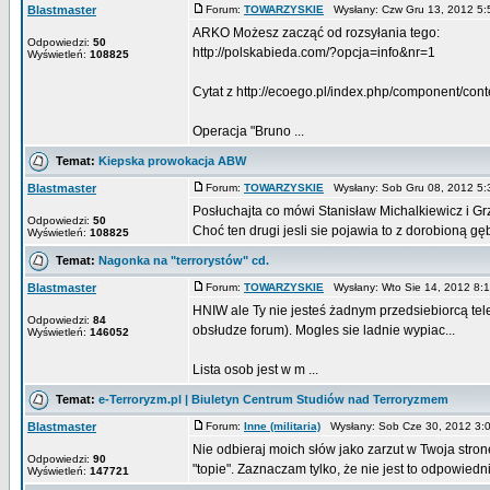
Blastmaster
Forum:
TOWARZYSKIE
Wysłany: Czw Gru 13, 2012 5
ARKO Możesz zacząć od rozsyłania tego:
Odpowiedzi:
50
http://polskabieda.com/?opcja=info&nr=1
Wyświetleń:
108825
Cytat z http://ecoego.pl/index.php/component/con
Operacja "Bruno ...
Temat:
Kiepska prowokacja ABW
Blastmaster
Forum:
TOWARZYSKIE
Wysłany: Sob Gru 08, 2012 5
Posłuchajta co mówi Stanisław Michalkiewicz i G
Odpowiedzi:
50
Choć ten drugi jesli sie pojawia to z dorobioną gębą 
Wyświetleń:
108825
Temat:
Nagonka na "terrorystów" cd.
Blastmaster
Forum:
TOWARZYSKIE
Wysłany: Wto Sie 14, 2012 8
HNIW ale Ty nie jesteś żadnym przedsiebiorcą tel
Odpowiedzi:
84
obsłudze forum). Mogles sie ladnie wypiac...
Wyświetleń:
146052
Lista osob jest w m ...
Temat:
e-Terroryzm.pl | Biuletyn Centrum Studiów nad Terroryzmem
Blastmaster
Forum:
Inne (militaria)
Wysłany: Sob Cze 30, 2012 3
Nie odbieraj moich słów jako zarzut w Twoja stro
Odpowiedzi:
90
"topie". Zaznaczam tylko, że nie jest to odpowiedni 
Wyświetleń:
147721