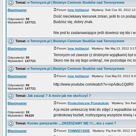
Temat:
e-Terroryzm.pl | Biuletyn Centrum Studiów nad Terroryzmem
Blastmaster
Forum:
Inne (militaria)
Wysłany: Sob Cze 30, 2012 1
Dość nieciekawy kierunek zmian, jeśli to co poda
Odpowiedzi:
90
Budzisz się, dobry znak.
Wyświetleń:
147721
Nie jest to zastanawiające jeśli dowiesz się kto i w 
Temat:
e-Terroryzm.pl | Biuletyn Centrum Studiów nad Terroryzmem
Blastmaster
Forum:
Inne (militaria)
Wysłany: Nie Maj 13, 2012 3:
Terroryzm od zawsze (z drobnymi wyjątkami) był o
Odpowiedzi:
90
Skoro nie da się tego uniknąć, nie pozostaje nic in
Wyświetleń:
147721
Temat:
e-Terroryzm.pl | Biuletyn Centrum Studiów nad Terroryzmem
Blastmaster
Forum:
Inne (militaria)
Wysłany: Czw Maj 03, 2012 9:
http://www.youtube.com/watch?v=npAdku1QdR0
Odpowiedzi:
90
Wyświetleń:
147721
Temat:
Jak zacząć ? A może jak nie skończyć ?
Blastmaster
Forum:
Pirotechniczne Przedszkole
Wysłany: Sro Kwi
A ja może umieszczę linki do zdjęć z wypadków 
Odpowiedzi:
33
groteskowy kształt, rozbryzganą wszędzie krwią i 
Wyświetleń:
96429
Temat:
Koniec partyzantki ....ZRZESZAMY SIĘ !!!....kto z nami ?
Blastmaster
Forum:
TOWARZYSKIE
Wysłany: Pią Kwi 06, 2012 2: