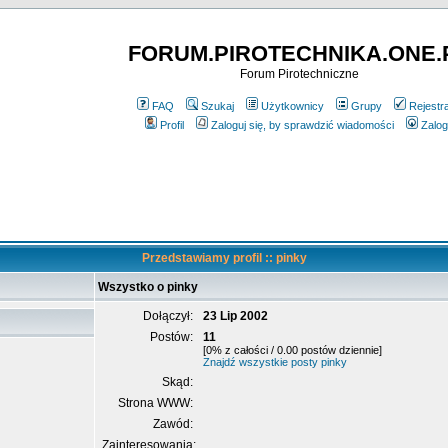
FORUM.PIROTECHNIKA.ONE.
Forum Pirotechniczne
FAQ
Szukaj
Użytkownicy
Grupy
Rejestr
Profil
Zaloguj się, by sprawdzić wiadomości
Zalog
Przedstawiamy profil :: pinky
Wszystko o pinky
Dołączył:
23 Lip 2002
Postów:
11
[0% z całości / 0.00 postów dziennie]
Znajdź wszystkie posty pinky
Skąd:
Strona WWW:
Zawód:
Zainteresowania: