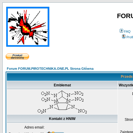
FOR
FAQ
Profi
Forum FORUM.PIROTECHNIKA.ONE.PL Strona Główna
Przeds
Emblemat
Wszystk
Kontakt z HNIW
Str
Adres email:
Zainter