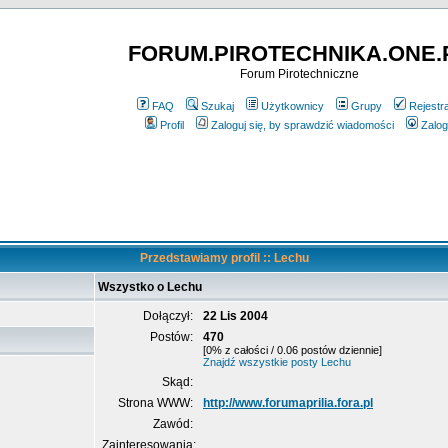
FORUM.PIROTECHNIKA.ONE.
Forum Pirotechniczne
FAQ
Szukaj
Użytkownicy
Grupy
Rejestr
Profil
Zaloguj się, by sprawdzić wiadomości
Zalog
Przedstawiamy profil :: Lechu
Wszystko o Lechu
Dołączył:
22 Lis 2004
Postów:
470
[0% z całości / 0.06 postów dziennie]
Znajdź wszystkie posty Lechu
Skąd:
Strona WWW:
http://www.forumaprilia.fora.pl
Zawód:
Zainteresowania: