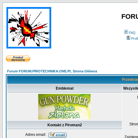
FOR
FAQ
Profi
Forum FORUM.PIROTECHNIKA.ONE.PL Strona Główna
Przedsta
Emblemat
Wszystk
Str
Kontakt z Piroman2
Adres email:
Zainter