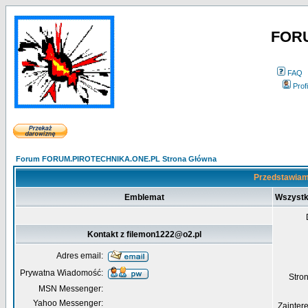
FOR
FAQ
Profi
Forum FORUM.PIROTECHNIKA.ONE.PL Strona Główna
Przedstawiamy
Emblemat
Wszystk
Kontakt z filemon1222@o2.pl
Adres email:
Prywatna Wiadomość:
Str
MSN Messenger:
Yahoo Messenger:
Zainter