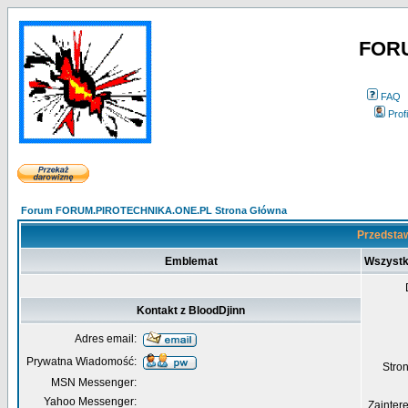
FOR
FAQ
Profi
Forum FORUM.PIROTECHNIKA.ONE.PL Strona Główna
Przedstaw
Emblemat
Wszystk
Kontakt z BloodDjinn
Adres email:
Prywatna Wiadomość:
Str
MSN Messenger:
Yahoo Messenger:
Zainter