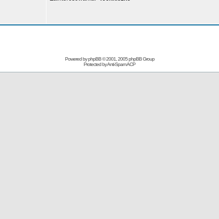
Powered by
phpBB
© 2001, 2005 phpBB Group
Protected by
Anti-Spam ACP