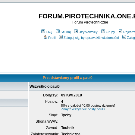
FORUM.PIROTECHNIKA.ONE.
Forum Pirotechniczne
FAQ
Szukaj
Użytkownicy
Grupy
Rejestr
Profil
Zaloguj się, by sprawdzić wiadomości
Zalog
Przedstawiamy profil :: paul0
Wszystko o paul0
Dołączył:
09 Kwi 2018
Postów:
4
[0% z całości / 0.00 postów dziennie]
Znajdź wszystkie posty paul0
Skąd:
Tychy
Strona WWW:
Zawód:
Technik
Zainteresowania:
Techniczne