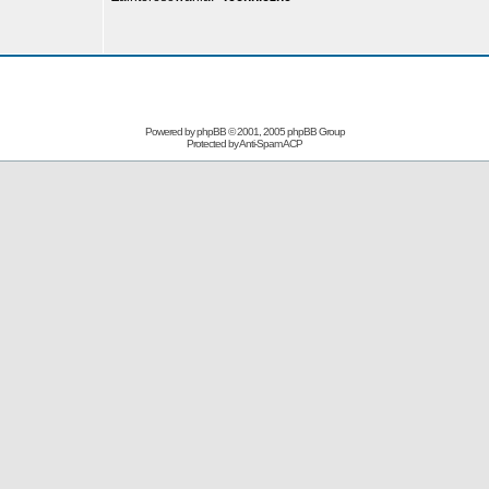
Powered by
phpBB
© 2001, 2005 phpBB Group
Protected by
Anti-Spam ACP