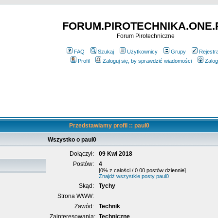
FORUM.PIROTECHNIKA.ONE.
Forum Pirotechniczne
FAQ
Szukaj
Użytkownicy
Grupy
Rejestr
Profil
Zaloguj się, by sprawdzić wiadomości
Zalog
Przedstawiamy profil :: paul0
Wszystko o paul0
Dołączył:
09 Kwi 2018
Postów:
4
[0% z całości / 0.00 postów dziennie]
Znajdź wszystkie posty paul0
Skąd:
Tychy
Strona WWW:
Zawód:
Technik
Zainteresowania:
Techniczne