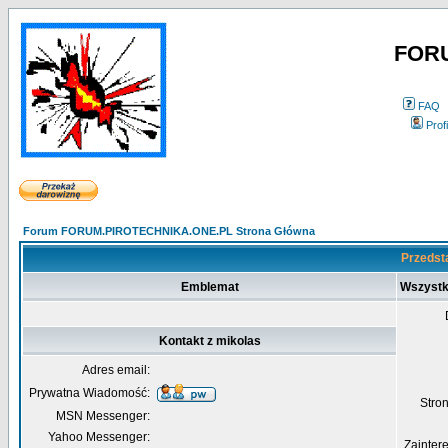
FOR
FAQ
Profi
Forum FORUM.PIROTECHNIKA.ONE.PL Strona Główna
Przedsta
Emblemat
Wszystk
Kontakt z mikolas
Adres email:
Prywatna Wiadomość:
Str
MSN Messenger:
Yahoo Messenger:
Zainter