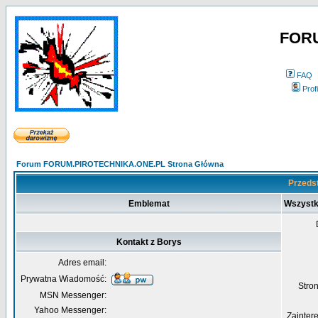
FOR
FAQ
Profi
Forum FORUM.PIROTECHNIKA.ONE.PL Strona Główna
Przedst
Emblemat
Wszystk
Kontakt z Borys
Adres email:
Prywatna Wiadomość:
Str
MSN Messenger:
Yahoo Messenger:
Zainter