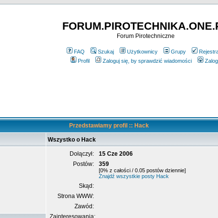
FORUM.PIROTECHNIKA.ONE.
Forum Pirotechniczne
FAQ
Szukaj
Użytkownicy
Grupy
Rejestr
Profil
Zaloguj się, by sprawdzić wiadomości
Zalog
Przedstawiamy profil :: Hack
Wszystko o Hack
Dołączył:
15 Cze 2006
Postów:
359
[0% z całości / 0.05 postów dziennie]
Znajdź wszystkie posty Hack
Skąd:
Strona WWW:
Zawód:
Zainteresowania: