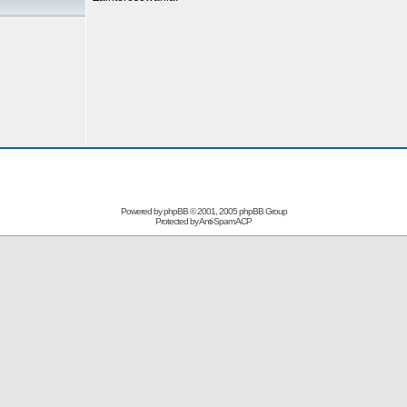
Powered by
phpBB
© 2001, 2005 phpBB Group
Protected by
Anti-Spam ACP