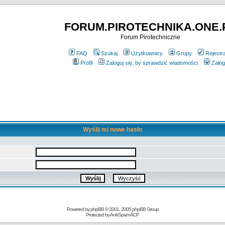
FORUM.PIROTECHNIKA.ONE.
Forum Pirotechniczne
FAQ
Szukaj
Użytkownicy
Grupy
Rejestr
Profil
Zaloguj się, by sprawdzić wiadomości
Zalog
Wyślij mi nowe hasło
Powered by
phpBB
© 2001, 2005 phpBB Group
Protected by
Anti-Spam ACP