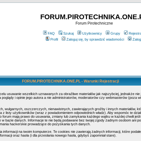
FORUM.PIROTECHNIKA.ONE.
Forum Pirotechniczne
FAQ
Szukaj
Użytkownicy
Grupy
Rejestr
Profil
Zaloguj się, by sprawdzić wiadomości
Zalog
FORUM.PIROTECHNIKA.ONE.PL - Warunki Rejestracji
 celu usuwanie wszelkich uznawanych za obraźliwe materiałów jak najszybciej, jednakże nie
poglądy i opinie jego autora a nie administratorów, moderatorów czy webmasterów (poza wi
h, wulgarnych, oszczerczych, nienawistnych, zawierających groźby i innych materiałów, k
 z listy użytkowników (wraz z powiadomieniem odpowiednich władz). Aby wspomóc te działa
o forum mają prawo do usuwania, zmiany lub zamykania każdego wątku w każdej chwili jeśli
w bazie danych. Informacje te nie będą podawane bez twojej zgody żadnym osobom ani pod
amania hackerskie prowadzące do pozyskania tych danych.
nformacji na twoim komputerze. Te cookies nie zawierają żadnych informacji, które podałeś 
ormacji oraz hasła (i dla przesłania nowego hasła, gdybyś zapomniał stare).