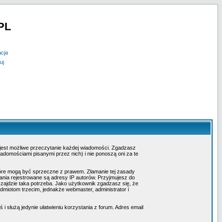
PL
acja
uj
 jest możliwe przeczytanie każdej wiadomości. Zgadzasz
adomościami pisanymi przez nich) i nie ponoszą oni za te
tóre mogą być sprzeczne z prawem. Złamanie tej zasady
nia rejestrowane są adresy IP autorów. Przyjmujesz do
 zajdzie taka potrzeba. Jako użytkownik zgadzasz się, że
miotom trzecim, jednakże webmaster, administrator i
i służą jedynie ułatwieniu korzystania z forum. Adres email