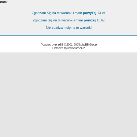
arunki.
Zgadzam Się na te warunki i mam
powyżej
13 lat
Zgadzam Się na te warunki i mam
poniżej
13 lat
Nie zgadzam się na te warunki
Powered by
phpBB
© 2001, 2005 phpBB Group
Protected by
Anti-Spam ACP