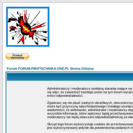
Forum FORUM.PIROTECHNIKA.ONE.PL Strona Główna
Administratorzy i moderatorzy podejmą starania mające na
się więc, że zawartość każdego postu na tym forum wyraża 
treści odpowiedzialności.
Zgadzasz się nie pisać żadnych obraźliwych, obscenicznyc
może być przyczyną natychmiastowego i trwałego usunięcia
wiadomości, że webmaster, administrator i moderatorzy teg
wszystkie informacje, które wpiszesz będą przechowywane 
moderatorzy nie będą obarczeni odpowiedzialnością za wł
Skrypt tego forum wykorzystuje cookies do przechowywania i
jest wykorzystywany jedynie dla potwierdzenia podanych inf