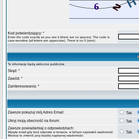
Kod potwierdzający: *
Enter the code exactly as you see it (there are no spaces). The code is
case-sensitive (all letters are uppercase). There is no 0 (zero).
Te informacje będą widoczne publicznie
Skąd: *
Zawód: *
Zainteresowania: *
Zawsze pokazuj mój Adres Email:
Tak
Ukryj moją obecność na forum:
Tak
Zawsze powiadamiaj o odpowiedziach:
Tak
Wysyła email gdy ktoś odpowie w temacie, w którym napisałeś wiadomość.
Możesz to zmienić przy każdej napisanej wiadomości