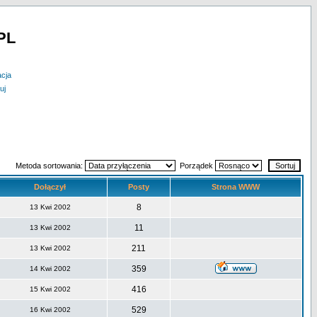
PL
acja
uj
Metoda sortowania:
Porządek
Dołączył
Posty
Strona WWW
8
13 Kwi 2002
11
13 Kwi 2002
211
13 Kwi 2002
359
14 Kwi 2002
416
15 Kwi 2002
529
16 Kwi 2002