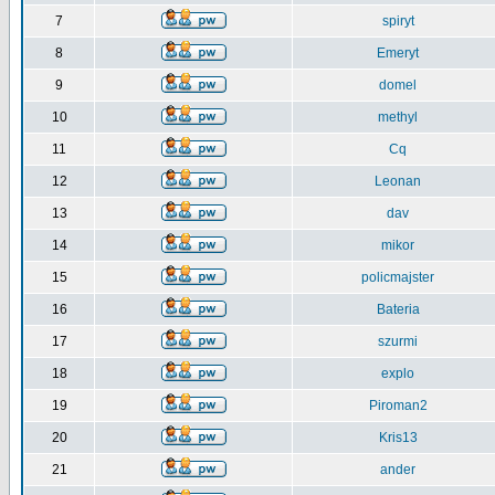
7
spiryt
8
Emeryt
9
domel
10
methyl
11
Cq
12
Leonan
13
dav
14
mikor
15
policmajster
16
Bateria
17
szurmi
18
explo
19
Piroman2
20
Kris13
21
ander