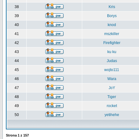
38
Kris
39
Borys
40
knod
41
mszkiller
42
Firefighter
43
ku ku
44
Judas
45
wojto111
46
Wara
47
JoY
48
Tiger
49
rocket
50
yetihehe
Strona
1
z
157