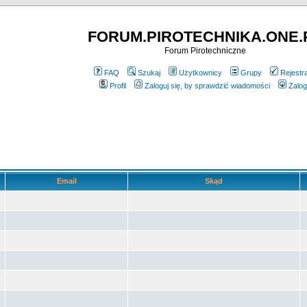
FORUM.PIROTECHNIKA.ONE.
Forum Pirotechniczne
FAQ
Szukaj
Użytkownicy
Grupy
Rejestr
Profil
Zaloguj się, by sprawdzić wiadomości
Zalog
Email
Skąd