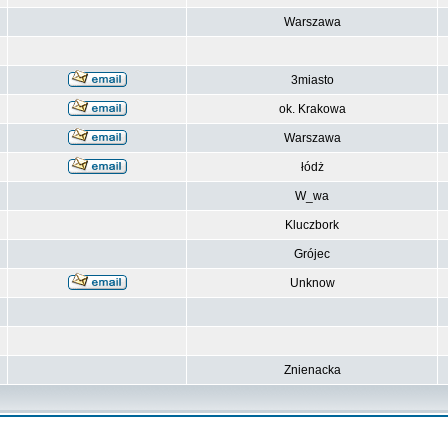
Warszawa
3miasto
ok. Krakowa
Warszawa
łódż
W_wa
Kluczbork
Grójec
Unknow
Znienacka