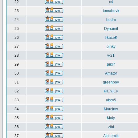
22
c4
23
tomahovk
24
hedm
25
Dynamit
26
IrkaceK
27
pinky
28
v-21
29
pirx7
30
Amator
31
greenboy
32
PIENIEK
33
abcv5
34
Marcinw
35
Mały
36
zibi
37
Alchemik