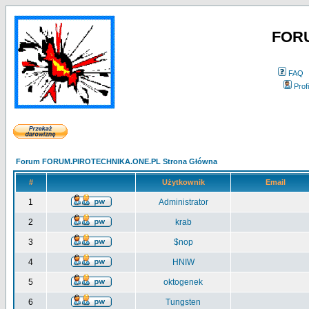
FOR
FAQ
Profi
Forum FORUM.PIROTECHNIKA.ONE.PL Strona Główna
#
Użytkownik
Email
1
Administrator
2
krab
3
$nop
4
HNIW
5
oktogenek
6
Tungsten