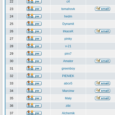
22
c4
23
tomahovk
24
hedm
25
Dynamit
26
IrkaceK
27
pinky
28
v-21
29
pirx7
30
Amator
31
greenboy
32
PIENIEK
33
abcv5
34
Marcinw
35
Mały
36
zibi
37
Alchemik