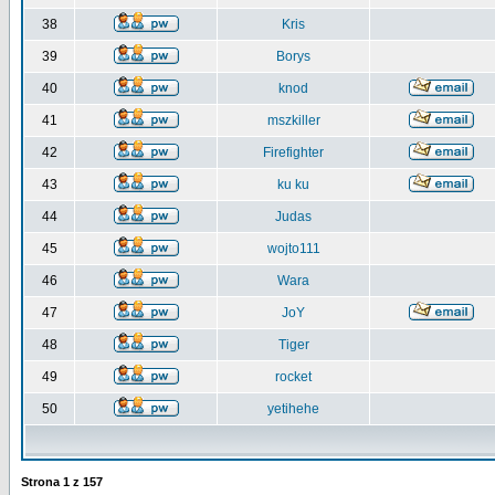
38
Kris
39
Borys
40
knod
41
mszkiller
42
Firefighter
43
ku ku
44
Judas
45
wojto111
46
Wara
47
JoY
48
Tiger
49
rocket
50
yetihehe
Strona
1
z
157