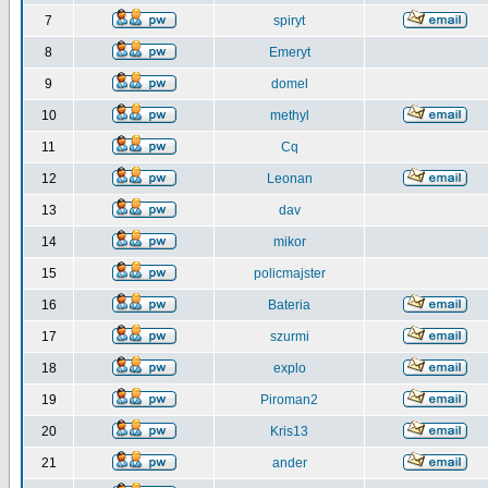
7
spiryt
8
Emeryt
9
domel
10
methyl
11
Cq
12
Leonan
13
dav
14
mikor
15
policmajster
16
Bateria
17
szurmi
18
explo
19
Piroman2
20
Kris13
21
ander