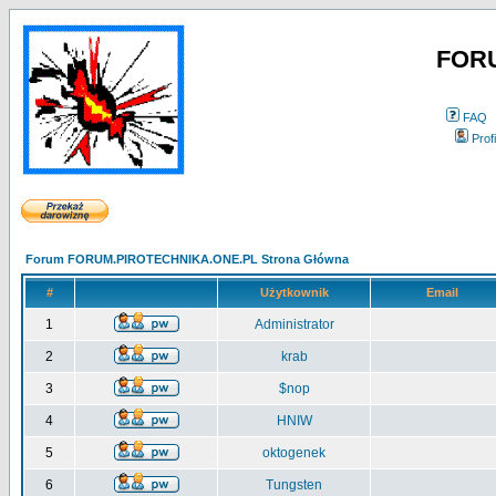
FOR
FAQ
Profi
Forum FORUM.PIROTECHNIKA.ONE.PL Strona Główna
#
Użytkownik
Email
1
Administrator
2
krab
3
$nop
4
HNIW
5
oktogenek
6
Tungsten