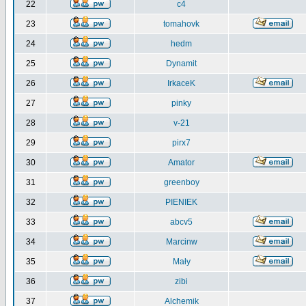
22
c4
23
tomahovk
24
hedm
25
Dynamit
26
IrkaceK
27
pinky
28
v-21
29
pirx7
30
Amator
31
greenboy
32
PIENIEK
33
abcv5
34
Marcinw
35
Mały
36
zibi
37
Alchemik