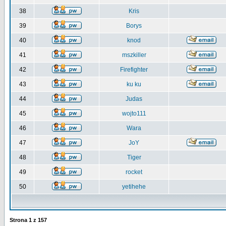
38
Kris
39
Borys
40
knod
41
mszkiller
42
Firefighter
43
ku ku
44
Judas
45
wojto111
46
Wara
47
JoY
48
Tiger
49
rocket
50
yetihehe
Strona
1
z
157