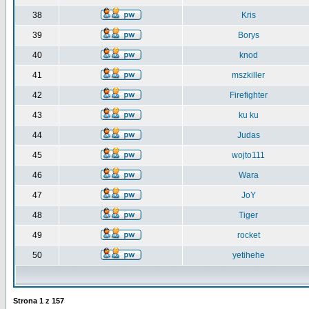
38
Kris
39
Borys
40
knod
41
mszkiller
42
Firefighter
43
ku ku
44
Judas
45
wojto111
46
Wara
47
JoY
48
Tiger
49
rocket
50
yetihehe
Strona
1
z
157