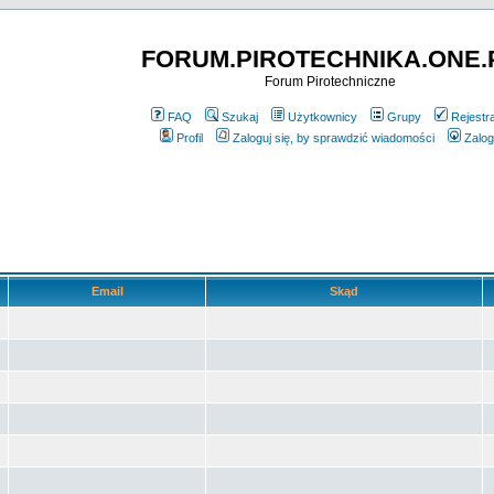
FORUM.PIROTECHNIKA.ONE.
Forum Pirotechniczne
FAQ
Szukaj
Użytkownicy
Grupy
Rejestr
Profil
Zaloguj się, by sprawdzić wiadomości
Zalog
Email
Skąd