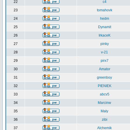
22
c4
23
tomahovk
24
hedm
25
Dynamit
26
IrkaceK
27
pinky
28
v-21
29
pirx7
30
Amator
31
greenboy
32
PIENIEK
33
abcv5
34
Marcinw
35
Mały
36
zibi
37
Alchemik