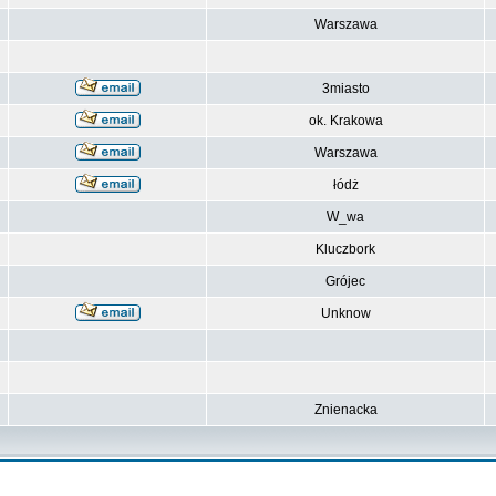
Warszawa
3miasto
ok. Krakowa
Warszawa
łódż
W_wa
Kluczbork
Grójec
Unknow
Znienacka