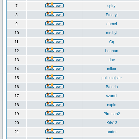
7
spiryt
8
Emeryt
9
domel
10
methyl
11
Cq
12
Leonan
13
dav
14
mikor
15
policmajster
16
Bateria
17
szurmi
18
explo
19
Piroman2
20
Kris13
21
ander