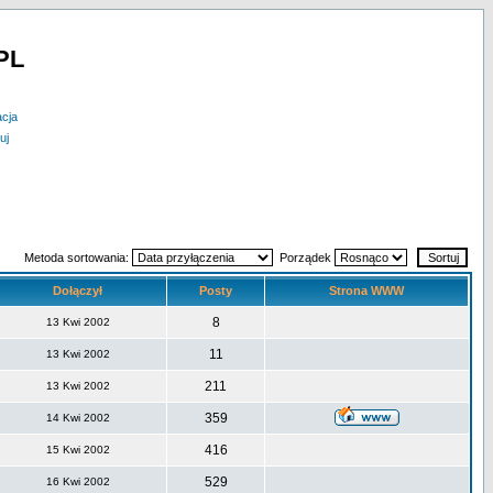
PL
acja
uj
Metoda sortowania:
Porządek
Dołączył
Posty
Strona WWW
8
13 Kwi 2002
11
13 Kwi 2002
211
13 Kwi 2002
359
14 Kwi 2002
416
15 Kwi 2002
529
16 Kwi 2002