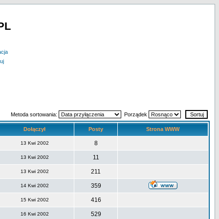
PL
acja
uj
Metoda sortowania:
Porządek
Dołączył
Posty
Strona WWW
8
13 Kwi 2002
11
13 Kwi 2002
211
13 Kwi 2002
359
14 Kwi 2002
416
15 Kwi 2002
529
16 Kwi 2002