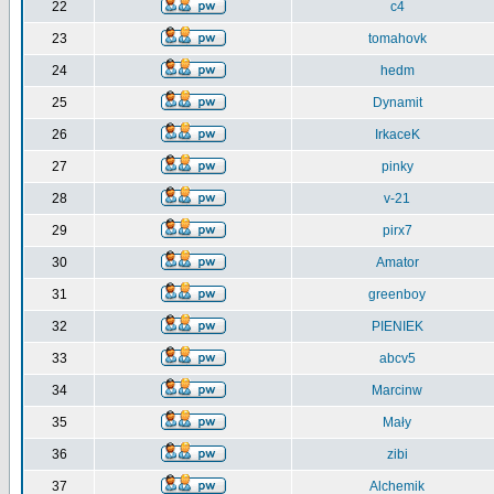
22
c4
23
tomahovk
24
hedm
25
Dynamit
26
IrkaceK
27
pinky
28
v-21
29
pirx7
30
Amator
31
greenboy
32
PIENIEK
33
abcv5
34
Marcinw
35
Mały
36
zibi
37
Alchemik