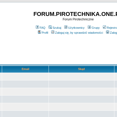
FORUM.PIROTECHNIKA.ONE.
Forum Pirotechniczne
FAQ
Szukaj
Użytkownicy
Grupy
Rejestr
Profil
Zaloguj się, by sprawdzić wiadomości
Zalog
Email
Skąd