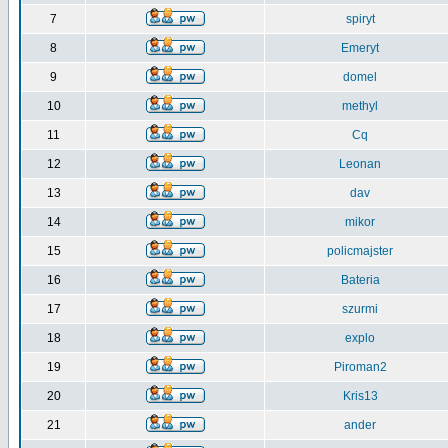
7
spiryt
8
Emeryt
9
domel
10
methyl
11
Cq
12
Leonan
13
dav
14
mikor
15
policmajster
16
Bateria
17
szurmi
18
explo
19
Piroman2
20
Kris13
21
ander