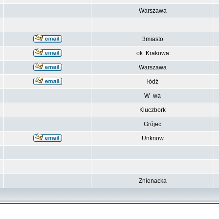
Warszawa
3miasto
ok. Krakowa
Warszawa
łódż
W_wa
Kluczbork
Grójec
Unknow
Znienacka