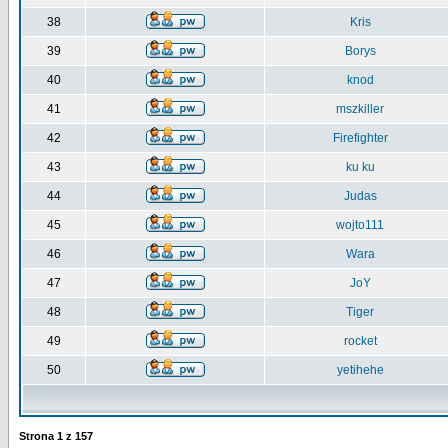
38
Kris
39
Borys
40
knod
41
mszkiller
42
Firefighter
43
ku ku
44
Judas
45
wojto111
46
Wara
47
JoY
48
Tiger
49
rocket
50
yetihehe
Strona
1
z
157