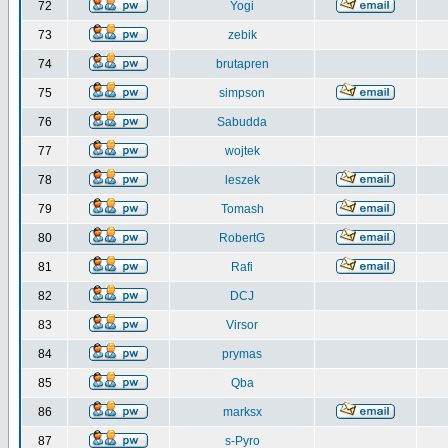
72
Yogi
73
zebik
74
brutapren
75
simpson
76
Sabudda
77
wojtek
78
leszek
79
Tomash
80
RobertG
81
Rafi
82
DCJ
83
Virsor
84
prymas
85
Qba
86
marksx
87
s-Pyro