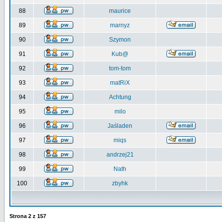
88
maurice
89
marnyz
90
Szymon
91
Kub@
92
tom-tom
93
matRiX
94
Achtung
95
milo
96
Jaśladen
97
miqs
98
andrzej21
99
Nath
100
zbyhk
Strona
2
z
157