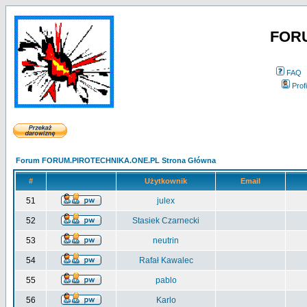
FOR
FAQ
Profi
Forum FORUM.PIROTECHNIKA.ONE.PL Strona Główna
#
Użytkownik
Email
51
julex
52
Stasiek Czarnecki
53
neutrin
54
Rafał Kawalec
55
pablo
56
Karlo