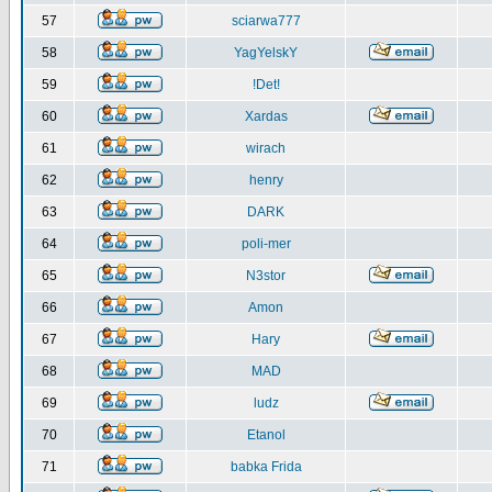
57
sciarwa777
58
YagYelskY
59
!Det!
60
Xardas
61
wirach
62
henry
63
DARK
64
poli-mer
65
N3stor
66
Amon
67
Hary
68
MAD
69
ludz
70
Etanol
71
babka Frida