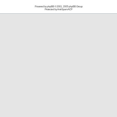
Powered by
phpBB
© 2001, 2005 phpBB Group
Protected by
Anti-Spam ACP