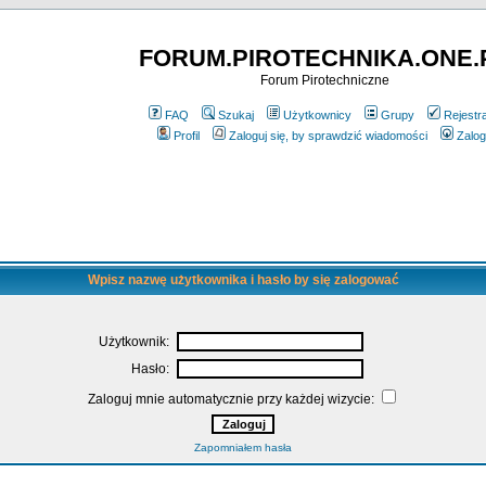
FORUM.PIROTECHNIKA.ONE.
Forum Pirotechniczne
FAQ
Szukaj
Użytkownicy
Grupy
Rejestr
Profil
Zaloguj się, by sprawdzić wiadomości
Zalog
Wpisz nazwę użytkownika i hasło by się zalogować
Użytkownik:
Hasło:
Zaloguj mnie automatycznie przy każdej wizycie:
Zapomniałem hasła