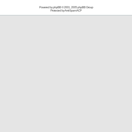
Powered by
phpBB
© 2001, 2005 phpBB Group
Protected by
Anti-Spam ACP