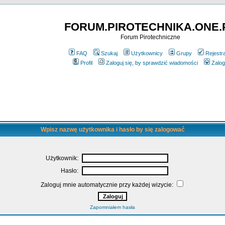
FORUM.PIROTECHNIKA.ONE.
Forum Pirotechniczne
FAQ
Szukaj
Użytkownicy
Grupy
Rejestr
Profil
Zaloguj się, by sprawdzić wiadomości
Zalog
Wpisz nazwę użytkownika i hasło by się zalogować
Użytkownik:
Hasło:
Zaloguj mnie automatycznie przy każdej wizycie:
Zapomniałem hasła