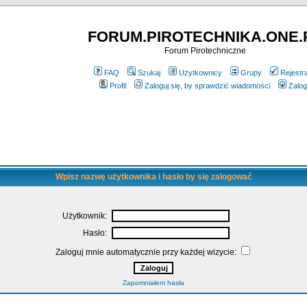
FORUM.PIROTECHNIKA.ONE.
Forum Pirotechniczne
FAQ
Szukaj
Użytkownicy
Grupy
Rejestr
Profil
Zaloguj się, by sprawdzić wiadomości
Zalog
Wpisz nazwę użytkownika i hasło by się zalogować
Użytkownik:
Hasło:
Zaloguj mnie automatycznie przy każdej wizycie:
Zapomniałem hasła