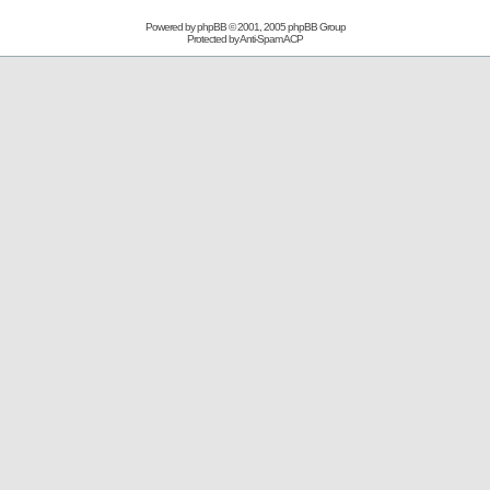
Powered by
phpBB
© 2001, 2005 phpBB Group
Protected by
Anti-Spam ACP