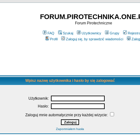
FORUM.PIROTECHNIKA.ONE.
Forum Pirotechniczne
FAQ
Szukaj
Użytkownicy
Grupy
Rejestr
Profil
Zaloguj się, by sprawdzić wiadomości
Zalog
Wpisz nazwę użytkownika i hasło by się zalogować
Użytkownik:
Hasło:
Zaloguj mnie automatycznie przy każdej wizycie:
Zapomniałem hasła