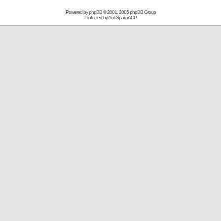
Powered by
phpBB
© 2001, 2005 phpBB Group
Protected by
Anti-Spam ACP