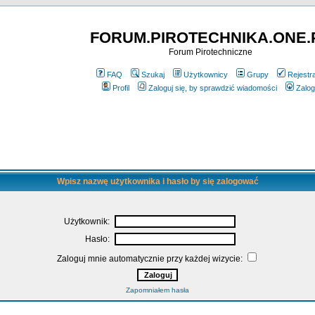
FORUM.PIROTECHNIKA.ONE.
Forum Pirotechniczne
FAQ
Szukaj
Użytkownicy
Grupy
Rejestr
Profil
Zaloguj się, by sprawdzić wiadomości
Zalog
Wpisz nazwę użytkownika i hasło by się zalogować
Użytkownik:
Hasło:
Zaloguj mnie automatycznie przy każdej wizycie:
Zapomniałem hasła