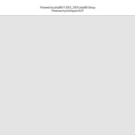
Powered by
phpBB
© 2001, 2005 phpBB Group
Protected by
Anti-Spam ACP