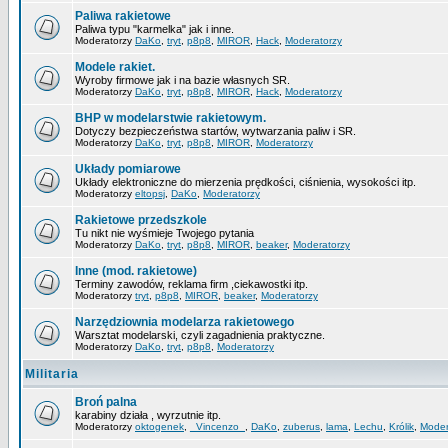
Paliwa rakietowe
Paliwa typu "karmelka" jak i inne.
Moderatorzy
DaKo
,
tryt
,
p8p8
,
MIROR
,
Hack
,
Moderatorzy
Modele rakiet.
Wyroby firmowe jak i na bazie własnych SR.
Moderatorzy
DaKo
,
tryt
,
p8p8
,
MIROR
,
Hack
,
Moderatorzy
BHP w modelarstwie rakietowym.
Dotyczy bezpieczeństwa startów, wytwarzania paliw i SR.
Moderatorzy
DaKo
,
tryt
,
p8p8
,
MIROR
,
Moderatorzy
Układy pomiarowe
Układy elektroniczne do mierzenia prędkości, ciśnienia, wysokości itp.
Moderatorzy
eltopsj
,
DaKo
,
Moderatorzy
Rakietowe przedszkole
Tu nikt nie wyśmieje Twojego pytania
Moderatorzy
DaKo
,
tryt
,
p8p8
,
MIROR
,
beaker
,
Moderatorzy
Inne (mod. rakietowe)
Terminy zawodów, reklama firm ,ciekawostki itp.
Moderatorzy
tryt
,
p8p8
,
MIROR
,
beaker
,
Moderatorzy
Narzędziownia modelarza rakietowego
Warsztat modelarski, czyli zagadnienia praktyczne.
Moderatorzy
DaKo
,
tryt
,
p8p8
,
Moderatorzy
Militaria
Broń palna
karabiny działa , wyrzutnie itp.
Moderatorzy
oktogenek
,
_Vincenzo_
,
DaKo
,
zuberus
,
lama
,
Lechu
,
Królik
,
Moder