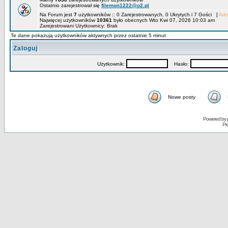
Ostatnio zarejestrował się
filemon1222@o2.pl
Na Forum jest
7
użytkowników :: 0 Zarejestrowanych, 0 Ukrytych i 7 Gości [
Adm
Najwięcej użytkowników
10361
było obecnych Wto Kwi 07, 2026 10:03 am
Zarejestrowani Użytkownicy: Brak
Te dane pokazują użytkowników aktywnych przez ostatnie 5 minut
Zaloguj
Użytkownik:
Hasło:
Nowe posty
Powered by
Pr