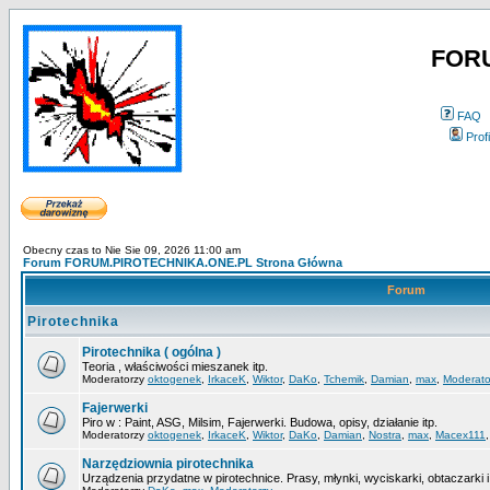
FOR
FAQ
Profi
Obecny czas to Nie Sie 09, 2026 11:00 am
Forum FORUM.PIROTECHNIKA.ONE.PL Strona Główna
Forum
Pirotechnika
Pirotechnika ( ogólna )
Teoria , właściwości mieszanek itp.
Moderatorzy
oktogenek
,
IrkaceK
,
Wiktor
,
DaKo
,
Tchemik
,
Damian
,
max
,
Moderato
Fajerwerki
Piro w : Paint, ASG, Milsim, Fajerwerki. Budowa, opisy, działanie itp.
Moderatorzy
oktogenek
,
IrkaceK
,
Wiktor
,
DaKo
,
Damian
,
Nostra
,
max
,
Macex111
Narzędziownia pirotechnika
Urządzenia przydatne w pirotechnice. Prasy, młynki, wyciskarki, obtaczarki i