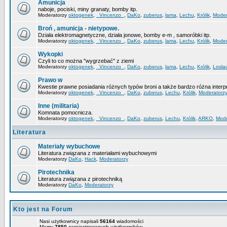
Amunicja
naboje, pociski, miny granaty, bomby itp.
Moderatorzy
oktogenek
,
_Vincenzo_
,
DaKo
,
zuberus
,
lama
,
Lechu
,
Królik
,
Moder
Broń , amunicja - nietypowe.
Działa elektromagnetyczne, działa jonowe, bomby e-m , samoróbki itp.
Moderatorzy
oktogenek
,
_Vincenzo_
,
DaKo
,
zuberus
,
lama
,
Lechu
,
Królik
,
Moder
Wykopki
Czyli to co można "wygrzebać" z ziemi
Moderatorzy
oktogenek
,
_Vincenzo_
,
DaKo
,
zuberus
,
lama
,
Lechu
,
Królik
,
Losla
Prawo w
Kwestie prawne posiadania różnych typów broni a także bardzo różna interp
Moderatorzy
oktogenek
,
_Vincenzo_
,
DaKo
,
zuberus
,
Lechu
,
Królik
,
Moderatorz
Inne (militaria)
Komnata pomocnicza.
Moderatorzy
oktogenek
,
_Vincenzo_
,
DaKo
,
zuberus
,
Lechu
,
Królik
,
ARKO
,
Mode
Literatura
Materiały wybuchowe
Literatura związana z materiałami wybuchowymi
Moderatorzy
DaKo
,
Hack
,
Moderatorzy
Pirotechnika
Literatura związana z pirotechniką
Moderatorzy
DaKo
,
Moderatorzy
Kto jest na Forum
Nasi użytkownicy napisali
56164
wiadomości
Mamy
7850
zarejestrowanych użytkowników