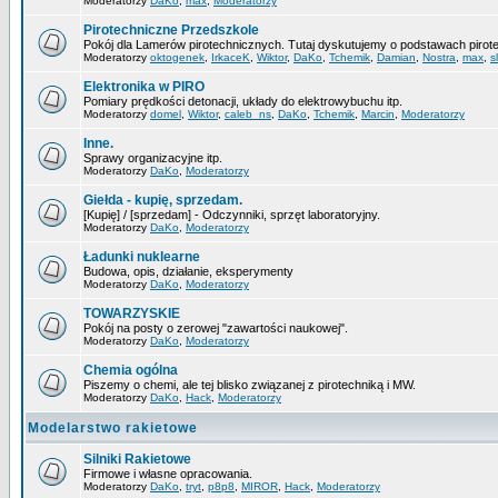
Moderatorzy
DaKo
,
max
,
Moderatorzy
Pirotechniczne Przedszkole
Pokój dla Lamerów pirotechnicznych. Tutaj dyskutujemy o podstawach pirote
Moderatorzy
oktogenek
,
IrkaceK
,
Wiktor
,
DaKo
,
Tchemik
,
Damian
,
Nostra
,
max
,
s
Elektronika w PIRO
Pomiary prędkości detonacji, układy do elektrowybuchu itp.
Moderatorzy
domel
,
Wiktor
,
caleb_ns
,
DaKo
,
Tchemik
,
Marcin
,
Moderatorzy
Inne.
Sprawy organizacyjne itp.
Moderatorzy
DaKo
,
Moderatorzy
Giełda - kupię, sprzedam.
[Kupię] / [sprzedam] - Odczynniki, sprzęt laboratoryjny.
Moderatorzy
DaKo
,
Moderatorzy
Ładunki nuklearne
Budowa, opis, działanie, eksperymenty
Moderatorzy
DaKo
,
Moderatorzy
TOWARZYSKIE
Pokój na posty o zerowej "zawartości naukowej".
Moderatorzy
DaKo
,
Moderatorzy
Chemia ogólna
Piszemy o chemi, ale tej blisko związanej z pirotechniką i MW.
Moderatorzy
DaKo
,
Hack
,
Moderatorzy
Modelarstwo rakietowe
Silniki Rakietowe
Firmowe i własne opracowania.
Moderatorzy
DaKo
,
tryt
,
p8p8
,
MIROR
,
Hack
,
Moderatorzy