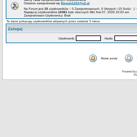
Ostatnio zarejestrował się
filemon1222@o2.pl
Na Forum jest
15
użytkowników :: 0 Zarejestrowanych, 0 Ukrytych i 15 Gości [
A
Najwięcej użytkowników
10361
było obecnych Wto Kwi 07, 2026 10:03 am
Zarejestrowani Użytkownicy: Brak
Te dane pokazują użytkowników aktywnych przez ostatnie 5 minut
Zaloguj
Użytkownik:
Hasło:
Nowe posty
Powered by
Pr