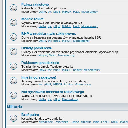
Paliwa rakietowe
Paliwa typu "karmelka" jak i inne.
Moderatorzy
DaKo
,
tryt
,
p8p8
,
MIROR
,
Hack
,
Moderatorzy
Modele rakiet.
Wyroby firmowe jak i na bazie własnych SR.
Moderatorzy
DaKo
,
tryt
,
p8p8
,
MIROR
,
Hack
,
Moderatorzy
BHP w modelarstwie rakietowym.
Dotyczy bezpieczeństwa startów, wytwarzania paliw i SR.
Moderatorzy
DaKo
,
tryt
,
p8p8
,
MIROR
,
Moderatorzy
Układy pomiarowe
Układy elektroniczne do mierzenia prędkości, ciśnienia, wysokości itp.
Moderatorzy
eltopsj
,
DaKo
,
Moderatorzy
Rakietowe przedszkole
Tu nikt nie wyśmieje Twojego pytania
Moderatorzy
DaKo
,
tryt
,
p8p8
,
MIROR
,
beaker
,
Moderatorzy
Inne (mod. rakietowe)
Terminy zawodów, reklama firm ,ciekawostki itp.
Moderatorzy
tryt
,
p8p8
,
MIROR
,
beaker
,
Moderatorzy
Narzędziownia modelarza rakietowego
Warsztat modelarski, czyli zagadnienia praktyczne.
Moderatorzy
DaKo
,
tryt
,
p8p8
,
Moderatorzy
Militaria
Broń palna
karabiny działa , wyrzutnie itp.
Moderatorzy
oktogenek
,
_Vincenzo_
,
DaKo
,
zuberus
,
lama
,
Lechu
,
Królik
,
Moder