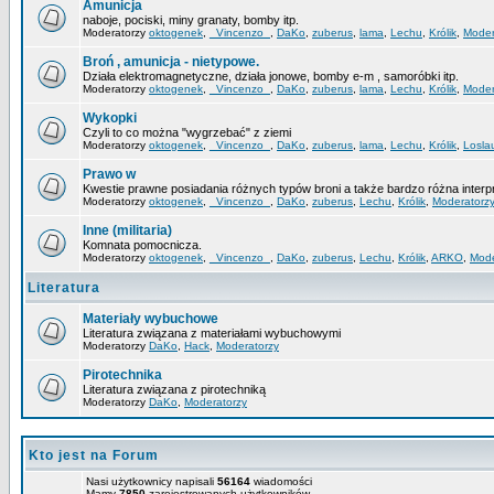
Amunicja
naboje, pociski, miny granaty, bomby itp.
Moderatorzy
oktogenek
,
_Vincenzo_
,
DaKo
,
zuberus
,
lama
,
Lechu
,
Królik
,
Moder
Broń , amunicja - nietypowe.
Działa elektromagnetyczne, działa jonowe, bomby e-m , samoróbki itp.
Moderatorzy
oktogenek
,
_Vincenzo_
,
DaKo
,
zuberus
,
lama
,
Lechu
,
Królik
,
Moder
Wykopki
Czyli to co można "wygrzebać" z ziemi
Moderatorzy
oktogenek
,
_Vincenzo_
,
DaKo
,
zuberus
,
lama
,
Lechu
,
Królik
,
Losla
Prawo w
Kwestie prawne posiadania różnych typów broni a także bardzo różna interp
Moderatorzy
oktogenek
,
_Vincenzo_
,
DaKo
,
zuberus
,
Lechu
,
Królik
,
Moderatorz
Inne (militaria)
Komnata pomocnicza.
Moderatorzy
oktogenek
,
_Vincenzo_
,
DaKo
,
zuberus
,
Lechu
,
Królik
,
ARKO
,
Mode
Literatura
Materiały wybuchowe
Literatura związana z materiałami wybuchowymi
Moderatorzy
DaKo
,
Hack
,
Moderatorzy
Pirotechnika
Literatura związana z pirotechniką
Moderatorzy
DaKo
,
Moderatorzy
Kto jest na Forum
Nasi użytkownicy napisali
56164
wiadomości
Mamy
7850
zarejestrowanych użytkowników