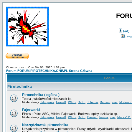
FOR
FAQ
Profi
Obecny czas to Czw Sie 06, 2026 1:09 pm
Forum FORUM.PIROTECHNIKA.ONE.PL Strona Główna
Forum
Pirotechnika
Pirotechnika ( ogólna )
Teoria , właściwości mieszanek itp.
Moderatorzy
oktogenek
,
IrkaceK
,
Wiktor
,
DaKo
,
Tchemik
,
Damian
,
max
,
Moderato
Fajerwerki
Piro w : Paint, ASG, Milsim, Fajerwerki. Budowa, opisy, działanie itp.
Moderatorzy
oktogenek
,
IrkaceK
,
Wiktor
,
DaKo
,
Damian
,
Nostra
,
max
,
Macex111
Narzędziownia pirotechnika
Urządzenia przydatne w pirotechnice. Prasy, młynki, wyciskarki, obtaczarki i