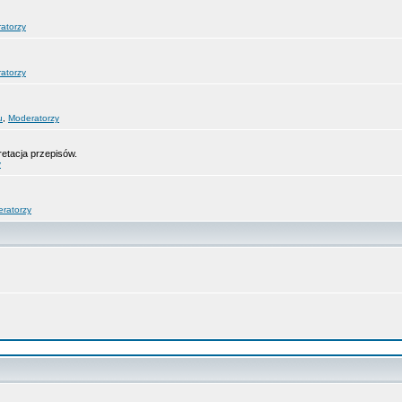
atorzy
atorzy
u
,
Moderatorzy
retacja przepisów.
y
ratorzy