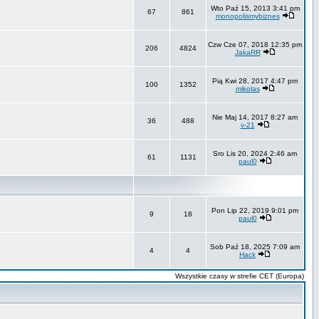
Wto Paź 15, 2013 3:41 pm
67
861
monopolismybiznes
Czw Cze 07, 2018 12:35 pm
206
4824
JakaRR
Pią Kwi 28, 2017 4:47 pm
100
1352
mikolas
Nie Maj 14, 2017 8:27 am
36
488
v-21
Sro Lis 20, 2024 2:46 am
61
1131
paul0
Pon Lip 22, 2019 9:01 pm
9
18
paul0
Sob Paź 18, 2025 7:09 am
4
4
Hack
Wszystkie czasy w strefie CET (Europa)