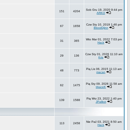
Sob Gru 19, 2020 9:44 pm
151
4204
ARKO
Czw Sty 10, 2019 1:46 pm
67
1658
BloodDjinn
Wto Mar 01, 2022 7:03 pm
31
365
Hack
Czw Sty 01, 2026 11:10 am
29
136
Kris
Pią Lis 06, 2015 11:13 am
48
773
macan
Pią Sty 09, 2026 11:58 am
62
1475
IrkaceK
Pią Wrz 23, 2022 1:40 pm
139
1588
JPalikot
Nie Paź 03, 2021 8:50 am
113
2458
Hack