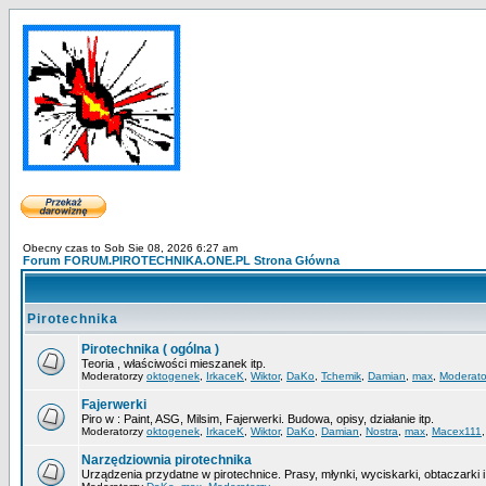
Obecny czas to Sob Sie 08, 2026 6:27 am
Forum FORUM.PIROTECHNIKA.ONE.PL Strona Główna
Pirotechnika
Pirotechnika ( ogólna )
Teoria , właściwości mieszanek itp.
Moderatorzy
oktogenek
,
IrkaceK
,
Wiktor
,
DaKo
,
Tchemik
,
Damian
,
max
,
Moderato
Fajerwerki
Piro w : Paint, ASG, Milsim, Fajerwerki. Budowa, opisy, działanie itp.
Moderatorzy
oktogenek
,
IrkaceK
,
Wiktor
,
DaKo
,
Damian
,
Nostra
,
max
,
Macex111
Narzędziownia pirotechnika
Urządzenia przydatne w pirotechnice. Prasy, młynki, wyciskarki, obtaczarki i