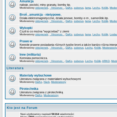
Amunicja
naboje, pociski, miny granaty, bomby itp.
Moderatorzy
oktogenek
,
_Vincenzo_
,
DaKo
,
zuberus
,
lama
,
Lechu
,
Królik
,
Moder
Broń , amunicja - nietypowe.
Działa elektromagnetyczne, działa jonowe, bomby e-m , samoróbki itp.
Moderatorzy
oktogenek
,
_Vincenzo_
,
DaKo
,
zuberus
,
lama
,
Lechu
,
Królik
,
Moder
Wykopki
Czyli to co można "wygrzebać" z ziemi
Moderatorzy
oktogenek
,
_Vincenzo_
,
DaKo
,
zuberus
,
lama
,
Lechu
,
Królik
,
Losla
Prawo w
Kwestie prawne posiadania różnych typów broni a także bardzo różna interp
Moderatorzy
oktogenek
,
_Vincenzo_
,
DaKo
,
zuberus
,
Lechu
,
Królik
,
Moderatorz
Inne (militaria)
Komnata pomocnicza.
Moderatorzy
oktogenek
,
_Vincenzo_
,
DaKo
,
zuberus
,
Lechu
,
Królik
,
ARKO
,
Mode
Literatura
Materiały wybuchowe
Literatura związana z materiałami wybuchowymi
Moderatorzy
DaKo
,
Hack
,
Moderatorzy
Pirotechnika
Literatura związana z pirotechniką
Moderatorzy
DaKo
,
Moderatorzy
Kto jest na Forum
Nasi użytkownicy napisali
56164
wiadomości
Mamy
7850
zarejestrowanych użytkowników