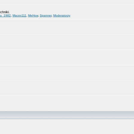
chniki.
lu_1982
,
Macex111
,
MeHow
,
Spanner
,
Moderatorzy