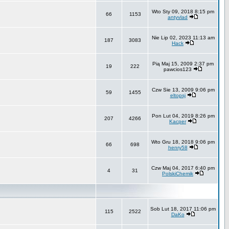
Wto Sty 09, 2018 8:15 pm
66
1153
antyvlad
Nie Lip 02, 2023 11:13 am
187
3083
Hack
Pią Maj 15, 2009 2:37 pm
19
222
pawcios123
Czw Sie 13, 2009 9:06 pm
59
1455
eltopsj
Pon Lut 04, 2019 8:26 pm
207
4266
Kacper
Wto Gru 18, 2018 9:06 pm
66
698
henry58
Czw Maj 04, 2017 6:40 pm
4
31
PolskiChemik
Sob Lut 18, 2017 11:06 pm
115
2522
DaKo