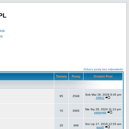
PL
acja
uj
Zobacz posty bez odpowiedzi
Tematy
Posty
Ostatni Post
Sob Mar 28, 2026 8:45 pm
95
2548
ARKO
Nie Sty 28, 2024 11:13 pm
70
3565
elektrykjk
Sro Lip 17, 2019 12:53 am
20
469
paul0