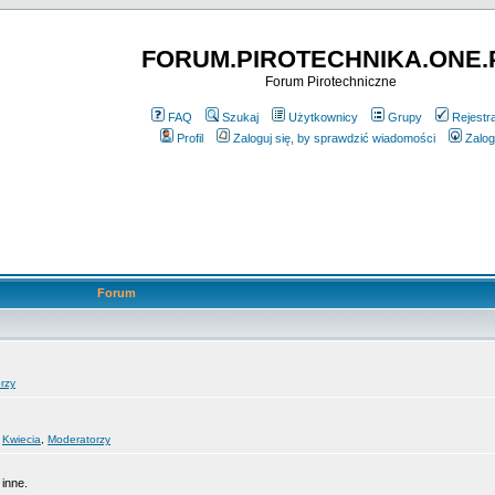
FORUM.PIROTECHNIKA.ONE.
Forum Pirotechniczne
FAQ
Szukaj
Użytkownicy
Grupy
Rejestr
Profil
Zaloguj się, by sprawdzić wiadomości
Zalog
Forum
rzy
,
Kwiecia
,
Moderatorzy
 inne.