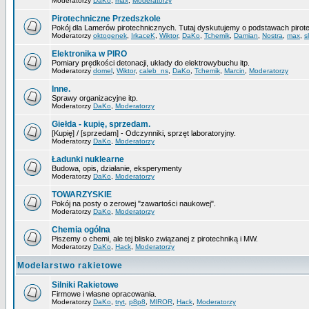
Moderatorzy
DaKo
,
max
,
Moderatorzy
Pirotechniczne Przedszkole
Pokój dla Lamerów pirotechnicznych. Tutaj dyskutujemy o podstawach pirote
Moderatorzy
oktogenek
,
IrkaceK
,
Wiktor
,
DaKo
,
Tchemik
,
Damian
,
Nostra
,
max
,
s
Elektronika w PIRO
Pomiary prędkości detonacji, układy do elektrowybuchu itp.
Moderatorzy
domel
,
Wiktor
,
caleb_ns
,
DaKo
,
Tchemik
,
Marcin
,
Moderatorzy
Inne.
Sprawy organizacyjne itp.
Moderatorzy
DaKo
,
Moderatorzy
Giełda - kupię, sprzedam.
[Kupię] / [sprzedam] - Odczynniki, sprzęt laboratoryjny.
Moderatorzy
DaKo
,
Moderatorzy
Ładunki nuklearne
Budowa, opis, działanie, eksperymenty
Moderatorzy
DaKo
,
Moderatorzy
TOWARZYSKIE
Pokój na posty o zerowej "zawartości naukowej".
Moderatorzy
DaKo
,
Moderatorzy
Chemia ogólna
Piszemy o chemi, ale tej blisko związanej z pirotechniką i MW.
Moderatorzy
DaKo
,
Hack
,
Moderatorzy
Modelarstwo rakietowe
Silniki Rakietowe
Firmowe i własne opracowania.
Moderatorzy
DaKo
,
tryt
,
p8p8
,
MIROR
,
Hack
,
Moderatorzy