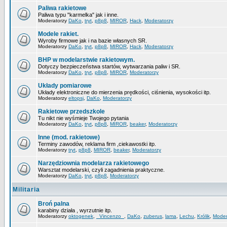
Paliwa rakietowe
Paliwa typu "karmelka" jak i inne.
Moderatorzy
DaKo
,
tryt
,
p8p8
,
MIROR
,
Hack
,
Moderatorzy
Modele rakiet.
Wyroby firmowe jak i na bazie własnych SR.
Moderatorzy
DaKo
,
tryt
,
p8p8
,
MIROR
,
Hack
,
Moderatorzy
BHP w modelarstwie rakietowym.
Dotyczy bezpieczeństwa startów, wytwarzania paliw i SR.
Moderatorzy
DaKo
,
tryt
,
p8p8
,
MIROR
,
Moderatorzy
Układy pomiarowe
Układy elektroniczne do mierzenia prędkości, ciśnienia, wysokości itp.
Moderatorzy
eltopsj
,
DaKo
,
Moderatorzy
Rakietowe przedszkole
Tu nikt nie wyśmieje Twojego pytania
Moderatorzy
DaKo
,
tryt
,
p8p8
,
MIROR
,
beaker
,
Moderatorzy
Inne (mod. rakietowe)
Terminy zawodów, reklama firm ,ciekawostki itp.
Moderatorzy
tryt
,
p8p8
,
MIROR
,
beaker
,
Moderatorzy
Narzędziownia modelarza rakietowego
Warsztat modelarski, czyli zagadnienia praktyczne.
Moderatorzy
DaKo
,
tryt
,
p8p8
,
Moderatorzy
Militaria
Broń palna
karabiny działa , wyrzutnie itp.
Moderatorzy
oktogenek
,
_Vincenzo_
,
DaKo
,
zuberus
,
lama
,
Lechu
,
Królik
,
Moder