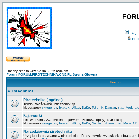
FOR
FAQ
Profi
Obecny czas to Czw Sie 06, 2026 6:04 am
Forum FORUM.PIROTECHNIKA.ONE.PL Strona Główna
Forum
Pirotechnika
Pirotechnika ( ogólna )
Teoria , właściwości mieszanek itp.
Moderatorzy
oktogenek
,
IrkaceK
,
Wiktor
,
DaKo
,
Tchemik
,
Damian
,
max
,
Moderato
Fajerwerki
Piro w : Paint, ASG, Milsim, Fajerwerki. Budowa, opisy, działanie itp.
Moderatorzy
oktogenek
,
IrkaceK
,
Wiktor
,
DaKo
,
Damian
,
Nostra
,
max
,
Macex111
Narzędziownia pirotechnika
Urządzenia przydatne w pirotechnice. Prasy, młynki, wyciskarki, obtaczarki i