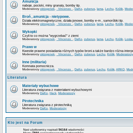
Amunicja
naboje, pociski, miny granaty, bomby itp.
Moderatorzy
oktogenek
,
_Vincenzo_
,
DaKo
,
zuberus
,
lama
,
Lechu
,
Królik
,
Moder
Broń , amunicja - nietypowe.
Działa elektromagnetyczne, działa jonowe, bomby e-m , samoróbki itp.
Moderatorzy
oktogenek
,
_Vincenzo_
,
DaKo
,
zuberus
,
lama
,
Lechu
,
Królik
,
Moder
Wykopki
Czyli to co można "wygrzebać" z ziemi
Moderatorzy
oktogenek
,
_Vincenzo_
,
DaKo
,
zuberus
,
lama
,
Lechu
,
Królik
,
Losla
Prawo w
Kwestie prawne posiadania różnych typów broni a także bardzo różna interp
Moderatorzy
oktogenek
,
_Vincenzo_
,
DaKo
,
zuberus
,
Lechu
,
Królik
,
Moderatorz
Inne (militaria)
Komnata pomocnicza.
Moderatorzy
oktogenek
,
_Vincenzo_
,
DaKo
,
zuberus
,
Lechu
,
Królik
,
ARKO
,
Mode
Literatura
Materiały wybuchowe
Literatura związana z materiałami wybuchowymi
Moderatorzy
DaKo
,
Hack
,
Moderatorzy
Pirotechnika
Literatura związana z pirotechniką
Moderatorzy
DaKo
,
Moderatorzy
Kto jest na Forum
Nasi użytkownicy napisali
56164
wiadomości
Mamy
7850
zarejestrowanych użytkowników