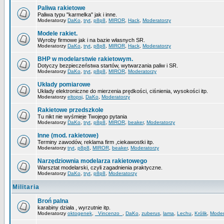
Paliwa rakietowe
Paliwa typu "karmelka" jak i inne.
Moderatorzy
DaKo
,
tryt
,
p8p8
,
MIROR
,
Hack
,
Moderatorzy
Modele rakiet.
Wyroby firmowe jak i na bazie własnych SR.
Moderatorzy
DaKo
,
tryt
,
p8p8
,
MIROR
,
Hack
,
Moderatorzy
BHP w modelarstwie rakietowym.
Dotyczy bezpieczeństwa startów, wytwarzania paliw i SR.
Moderatorzy
DaKo
,
tryt
,
p8p8
,
MIROR
,
Moderatorzy
Układy pomiarowe
Układy elektroniczne do mierzenia prędkości, ciśnienia, wysokości itp.
Moderatorzy
eltopsj
,
DaKo
,
Moderatorzy
Rakietowe przedszkole
Tu nikt nie wyśmieje Twojego pytania
Moderatorzy
DaKo
,
tryt
,
p8p8
,
MIROR
,
beaker
,
Moderatorzy
Inne (mod. rakietowe)
Terminy zawodów, reklama firm ,ciekawostki itp.
Moderatorzy
tryt
,
p8p8
,
MIROR
,
beaker
,
Moderatorzy
Narzędziownia modelarza rakietowego
Warsztat modelarski, czyli zagadnienia praktyczne.
Moderatorzy
DaKo
,
tryt
,
p8p8
,
Moderatorzy
Militaria
Broń palna
karabiny działa , wyrzutnie itp.
Moderatorzy
oktogenek
,
_Vincenzo_
,
DaKo
,
zuberus
,
lama
,
Lechu
,
Królik
,
Moder