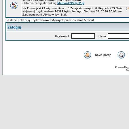
Ostatnio zarejestrował się
filemon1222@o2.pl
Na Forum jest
23
użytkowników :: 0 Zarejestrowanych, 0 Ukrytych i 23 Gości [
A
Najwięcej użytkowników
10361
było obecnych Wto Kwi 07, 2026 10:03 am
Zarejestrowani Użytkownicy: Brak
Te dane pokazują użytkowników aktywnych przez ostatnie 5 minut
Zaloguj
Użytkownik:
Hasło:
Nowe posty
Powered by
Pr