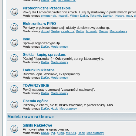
Moderatorzy
DaKo
,
max
,
Moderatorzy
Pirotechniczne Przedszkole
Pokój dla Lamerów pirotechnicznych. Tutaj dyskutujemy o podstawach pirote
Moderatorzy
oktogenek
,
IrkaceK
,
Wiktor
,
DaKo
,
Tchemik
,
Damian
,
Nostra
,
max
,
s
Elektronika w PIRO
Pomiary prędkości detonacji, układy do elektrowybuchu itp.
Moderatorzy
domel
,
Wiktor
,
caleb_ns
,
DaKo
,
Tchemik
,
Marcin
,
Moderatorzy
Inne.
Sprawy organizacyjne itp.
Moderatorzy
DaKo
,
Moderatorzy
Giełda - kupię, sprzedam.
[Kupię] / [sprzedam] - Odczynniki, sprzęt laboratoryjny.
Moderatorzy
DaKo
,
Moderatorzy
Ładunki nuklearne
Budowa, opis, działanie, eksperymenty
Moderatorzy
DaKo
,
Moderatorzy
TOWARZYSKIE
Pokój na posty o zerowej "zawartości naukowej".
Moderatorzy
DaKo
,
Moderatorzy
Chemia ogólna
Piszemy o chemi, ale tej blisko związanej z pirotechniką i MW.
Moderatorzy
DaKo
,
Hack
,
Moderatorzy
Modelarstwo rakietowe
Silniki Rakietowe
Firmowe i własne opracowania.
Moderatorzy
DaKo
,
tryt
,
p8p8
,
MIROR
,
Hack
,
Moderatorzy