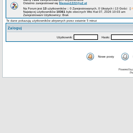
Ostatnio zarejestrował się
filemon1222@o2.pl
Na Forum jest
13
użytkowników :: 0 Zarejestrowanych, 0 Ukrytych i 13 Gości [
A
Najwięcej użytkowników
10361
było obecnych Wto Kwi 07, 2026 10:03 am
Zarejestrowani Użytkownicy: Brak
Te dane pokazują użytkowników aktywnych przez ostatnie 5 minut
Zaloguj
Użytkownik:
Hasło:
Nowe posty
Powered by
Pr