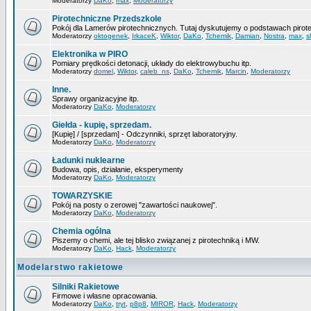
Moderatorzy
DaKo
,
max
,
Moderatorzy
Pirotechniczne Przedszkole
Pokój dla Lamerów pirotechnicznych. Tutaj dyskutujemy o podstawach pirote
Moderatorzy
oktogenek
,
IrkaceK
,
Wiktor
,
DaKo
,
Tchemik
,
Damian
,
Nostra
,
max
,
s
Elektronika w PIRO
Pomiary prędkości detonacji, układy do elektrowybuchu itp.
Moderatorzy
domel
,
Wiktor
,
caleb_ns
,
DaKo
,
Tchemik
,
Marcin
,
Moderatorzy
Inne.
Sprawy organizacyjne itp.
Moderatorzy
DaKo
,
Moderatorzy
Giełda - kupię, sprzedam.
[Kupię] / [sprzedam] - Odczynniki, sprzęt laboratoryjny.
Moderatorzy
DaKo
,
Moderatorzy
Ładunki nuklearne
Budowa, opis, działanie, eksperymenty
Moderatorzy
DaKo
,
Moderatorzy
TOWARZYSKIE
Pokój na posty o zerowej "zawartości naukowej".
Moderatorzy
DaKo
,
Moderatorzy
Chemia ogólna
Piszemy o chemi, ale tej blisko związanej z pirotechniką i MW.
Moderatorzy
DaKo
,
Hack
,
Moderatorzy
Modelarstwo rakietowe
Silniki Rakietowe
Firmowe i własne opracowania.
Moderatorzy
DaKo
,
tryt
,
p8p8
,
MIROR
,
Hack
,
Moderatorzy