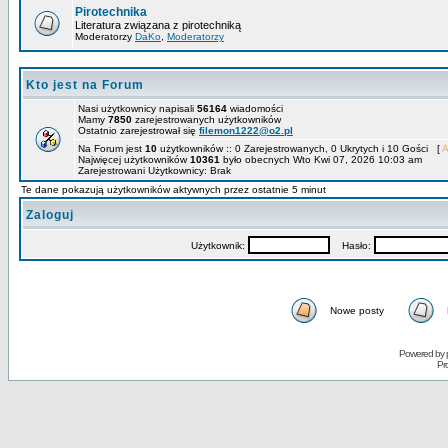
Pirotechnika
Literatura związana z pirotechniką
Moderatorzy
DaKo
,
Moderatorzy
Kto jest na Forum
Nasi użytkownicy napisali
56164
wiadomości
Mamy
7850
zarejestrowanych użytkowników
Ostatnio zarejestrował się
filemon1222@o2.pl
Na Forum jest
10
użytkowników :: 0 Zarejestrowanych, 0 Ukrytych i 10 Gości [
A
Najwięcej użytkowników
10361
było obecnych Wto Kwi 07, 2026 10:03 am
Zarejestrowani Użytkownicy: Brak
Te dane pokazują użytkowników aktywnych przez ostatnie 5 minut
Zaloguj
Użytkownik:
Hasło:
Nowe posty
Powered by
Pr