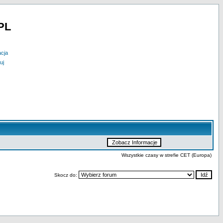
PL
acja
uj
Wszystkie czasy w strefie CET (Europa)
Skocz do: