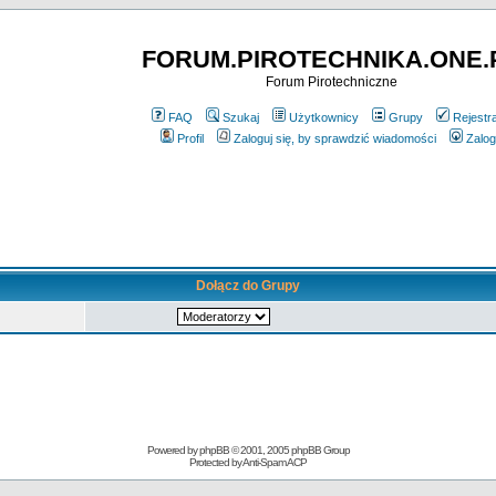
FORUM.PIROTECHNIKA.ONE.
Forum Pirotechniczne
FAQ
Szukaj
Użytkownicy
Grupy
Rejestr
Profil
Zaloguj się, by sprawdzić wiadomości
Zalog
Dołącz do Grupy
Powered by
phpBB
© 2001, 2005 phpBB Group
Protected by
Anti-Spam ACP